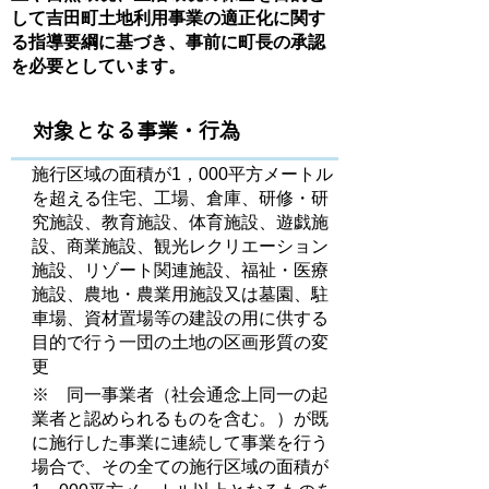
して吉田町土地利用事業の適正化に関す
る指導要綱に基づき、事前に町長の承認
を必要としています。
対象となる事業・行為
施行区域の面積が1，000平方メートル
を超える住宅、工場、倉庫、研修・研
究施設、教育施設、体育施設、遊戯施
設、商業施設、観光レクリエーション
施設、リゾート関連施設、福祉・医療
施設、農地・農業用施設又は墓園、駐
車場、資材置場等の建設の用に供する
目的で行う一団の土地の区画形質の変
更
※ 同一事業者（社会通念上同一の起
業者と認められるものを含む。）が既
に施行した事業に連続して事業を行う
場合で、その全ての施行区域の面積が