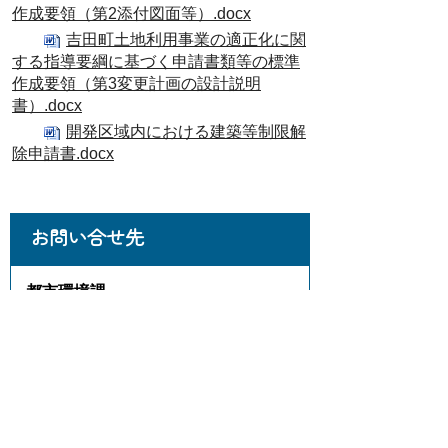
作成要領（第2添付図面等）.docx
吉田町土地利用事業の適正化に関
する指導要綱に基づく申請書類等の標準
作成要領（第3変更計画の設計説明
書）.docx
開発区域内における建築等制限解
除申請書.docx
お問い合せ先
都市環境課
所在地/〒 421-0395静岡県榛原郡吉田町住吉
87
電話番号/
0548-33-2161
FAX/0548-33-0362 E-
mail/
toshi@town.yoshida.shizuoka.jp