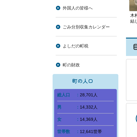
外国人の皆様へ
木
結
ごみ分別収集カレンダー
よしだの町税
町の財政
町の人口
総人口
28,701人
男
14,332人
女
14,369人
世帯数
12,641世帯