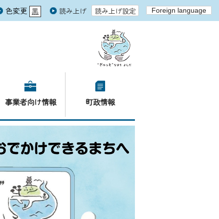
色変更
読み上げ
読み上げ設定
Foreign language
黒
青
白
事業者向け情報
町政情報