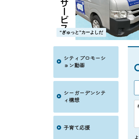
“ぎゅっと”カーよしだ
シティプロモーシ
ョン動画
シーガーデンシテ
ィ構想
子育て応援
よ