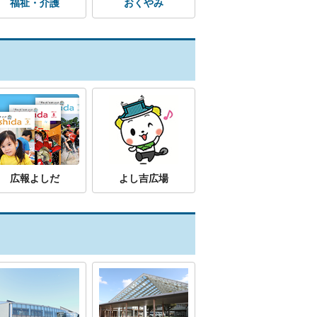
福祉・介護
おくやみ
広報よしだ
よし吉広場