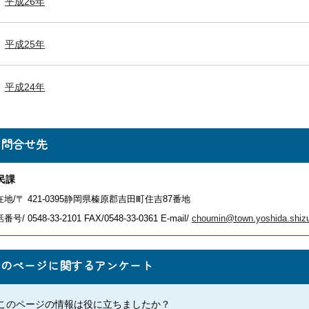
平成26年
平成25年
平成24年
お問合せ先
民課
在地/〒 421-0395静岡県榛原郡吉田町住吉87番地
番号/ 0548-33-2101
FAX/0548-33-0361 E-mail/
choumin@town.yoshida.shizu
このページに関するアンケート
このページの情報は役に立ちましたか？