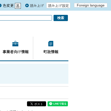
色変更
読み上げ
読み上げ設定
Foreign language
黒
青
白
事業者向け情報
町政情報