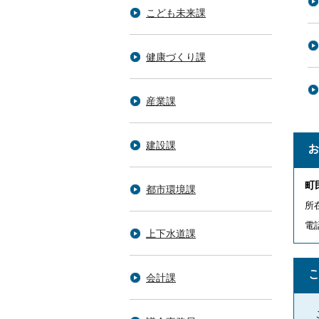
こども未来課
健康づくり課
産業課
建設課
町
都市環境課
所
電話
上下水道課
会計課