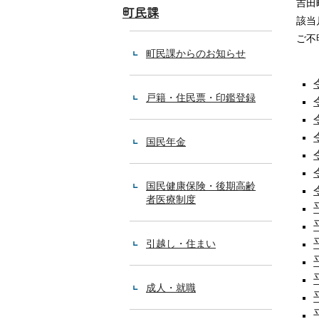
吉田
町民課
該当
ご不
町民課からのお知らせ
戸籍・住民票・印鑑登録
国民年金
国民健康保険・後期高齢
者医療制度
引越し・住まい
成人・就職