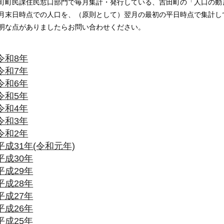
町町民課住民窓口部門で毎月集計・発行している、吉田町の
「人口の動
月末日時点での人口を、（原則として）翌月の最初の平日時点で集計し
明な点がありましたらお問い合わせください。
令和8年
令和7年
令和6年
令和5年
令和4年
令和3年
令和2年
平成31年(令和元年)
平成30年
平成29年
平成28年
平成27年
平成26年
平成25年