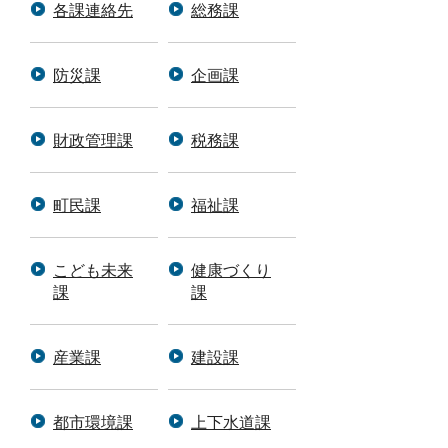
各課連絡先
総務課
防災課
企画課
財政管理課
税務課
町民課
福祉課
こども未来
健康づくり
課
課
産業課
建設課
都市環境課
上下水道課