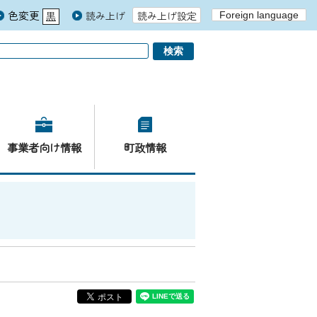
色変更
読み上げ
読み上げ設定
Foreign language
黒
青
白
事業者向け情報
町政情報