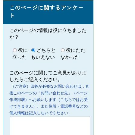
このページに関するアンケー
ト
このページの情報は役に立ちました
か？
役に
どちらと
役にたた
立った
もいえない
なかった
このページに関してご意見がありま
したらご記入ください。
（ご注意）回答が必要なお問い合わせは，直
接このページの「お問い合わせ先」（ページ
作成部署）へお願いします（こちらではお受
けできません）。また住所・電話番号などの
個人情報は記入しないでください