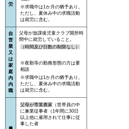
労
※求職中は1か月の猶予あり。
ただし、夏休み中の求職活動
は就労に含む。
父母が放課後児童クラブ開所時
自
間中に就労していること。
営
業
（時間及び日数の制限なし）
又
は
※夜勤等の勤務形態の方は要
家
相談
庭
※求職中は1か月の猶予あり。
内
ただし、夏休み中の求職活動
内
は就労に含む。
職
父母が専業農家
（世帯員の中
に兼業従事者（1年間に30日
以上他に雇用されて仕事に従
事した者
農