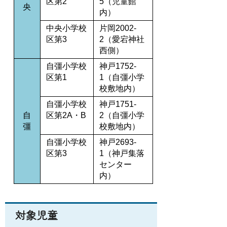
区第2
5（児童館
央
内）
中央小学校
片岡2002-
区第3
2（愛宕神社
西側）
自彊小学校
神戸1752-
区第1
1（自彊小学
校敷地内）
自彊小学校
神戸1751-
自
区第2A・B
2（自彊小学
彊
校敷地内）
自彊小学校
神戸2693-
区第3
1（神戸集落
センター
内）
対象児童