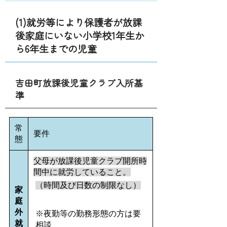
(1)就労等により保護者が放課
後家庭にいない小学校1年生か
ら6年生までの児童
吉田町放課後児童クラブ入所基
準
常
要件
態
父母が放課後児童クラブ開所時
間中に就労していること。
（時間及び日数の制限なし）
家
庭
外
※夜勤等の勤務形態の方は要
就
相談