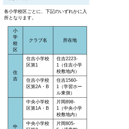
各小学校区ごとに、下記のいずれかに入
所となります。
小
学
クラブ名
所在地
校
区
住吉小学校
住吉2223-
区第1
1（住吉小学
校敷地内）
住
吉
住吉小学校
住吉1560-
区第2A・B
1（学習ホー
ル東側）
中央小学校
片岡898-
区第1A・B
1（中央小学
校敷地内）
中央小学校
片岡805-
中