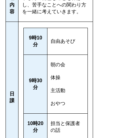
内
し、苦手なことへの関わり方
容
を一緒に考えていきます。
9
時10
自由あそび
分
朝の会
体操
9時30
分
主活動
日
課
おやつ
10
時20
担当と保護者
分
の話