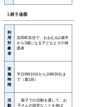
3.親子通園
利
用
吉田町在住で、おおむね1歳半
対
から3歳になる子どもとその保
象
護者
者
実
施
平日9時10分から10時30分ま
時
で（週1回）
間
活
親子での活動を通して、お
動
子さんの得意なことを伸ば