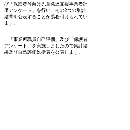
び「保護者等向け児童発達支援事業者評
価アンケート」を行い、その2つの集計
結果を公表することが義務付けられてい
ます。
「事業所職員自己評価」及び「保護者
アンケート」を実施しましたので集計結
果及び自己評価総括表を公表します。
並行・親子通園 保護者アンケー
ト.pdf
定期通園 保護者アンケート.pdf
職員自己評価.pdf
自己評価総括表.pdf
スマートフォンでご利用されている場
合、Microsoft Office用ファイルを閲覧