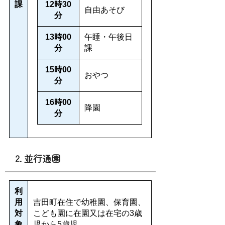
課
12時30
自由あそび
分
13時00
午睡・午後日
分
課
15時00
おやつ
分
16時00
降園
分
2. 並行通園
利
用
吉田町在住で幼稚園、保育園、
対
こども園に在園又は在宅の3歳
象
児から5歳児