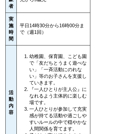
者
実
施
平日14時30分から16時00分ま
時
で（週1回）
間
幼稚園、保育園、こども園
で「友だちとうまく遊べな
い」「一斉活動にのれな
い」等のお子さんを支援し
ていきます。
『一人ひとりが主人公』に
活
なれるよう主体的に楽しむ
動
場です。
内
一人ひとりが参加して充実
容
感が持てる活動や過ごしや
すいルールの中で穏やかな
人間関係を育てます。