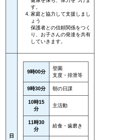
健康を保ち、体力をつけま
す。
家庭と協力して支援しまし
ょう
保護者との信頼関係をつく
り、お子さんの発達を共有
していきます。
登園
9時00分
支度・排泄等
9時30分
朝の日課
10時15
主活動
分
11時30
給食・歯磨き
分
日