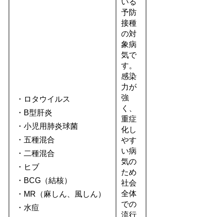
いる
予防
接種
の対
象病
気で
す。
感染
力が
強
・ロタウイルス
く、
・B型肝炎
重症
・小児用肺炎球菌
化し
・五種混合
やす
い病
・二種混合
気の
・ヒブ
ため
・BCG（結核）
社会
全体
・MR（麻しん、風しん）
での
・水痘
流行