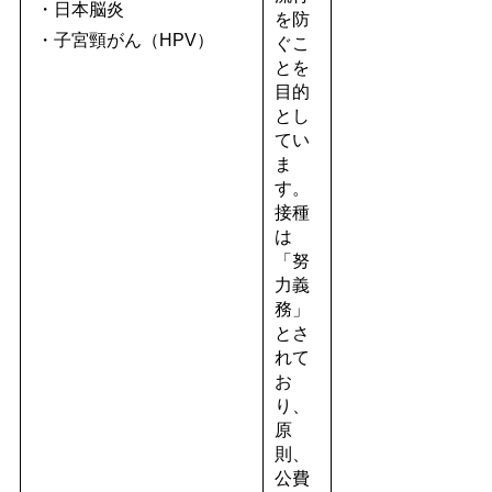
・日本脳炎
を防
・子宮頸がん（HPV）
ぐこ
とを
目的
とし
てい
ま
す。
接種
は
「努
力義
務」
とさ
れて
お
り、
原
則、
公費