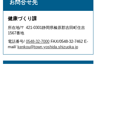
お問合せ先
健康づくり課
所在地/〒 421-0301静岡県榛原郡吉田町住吉
1567番地
電話番号/
0548-32-7000
FAX/0548-32-7462 E-
mail/
kenkou@town.yoshida.shizuoka.jp
このページに関するアンケー
ト
このページの情報は役に立ちました
か？
役に
どちらと
役にたた
立った
もいえない
なかった
このページに関してご意見がありま