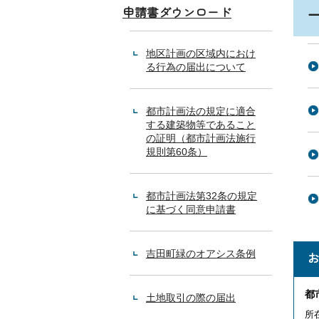
申請書ダウンロード
地区計画の区域内におけ
る行為の届出について
都市計画法の規定に適合
する建築物等であること
の証明（都市計画法施行
規則第60条）
都市計画法第32条の規定
に基づく同意申請書
吉田町緑のオアシス条例
都
土地取引の際の届出
所在