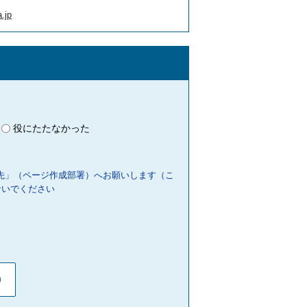
.jp
役にたたなかった
先」（ページ作成部署）へお願いします（こ
ないでください