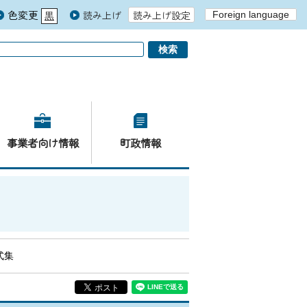
色変更
読み上げ
読み上げ設定
Foreign language
黒
青
白
事業者向け情報
町政情報
式集