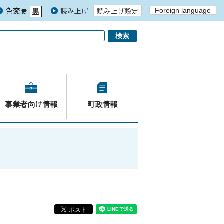
色変更
読み上げ
読み上げ設定
Foreign language
黒
青
白
事業者向け情報
町政情報