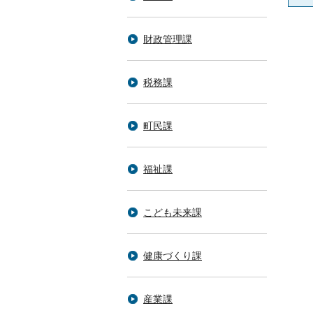
財政管理課
税務課
町民課
福祉課
こども未来課
健康づくり課
産業課