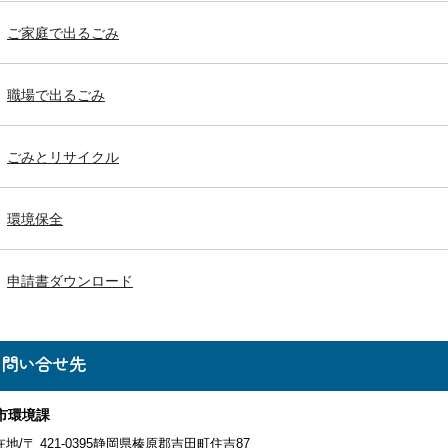
ご家庭で出るごみ
職場で出るごみ
ごみとリサイクル
環境保全
申請書ダウンロード
お問い合せ先
市環境課
地/〒 421-0395静岡県榛原郡吉田町住吉87