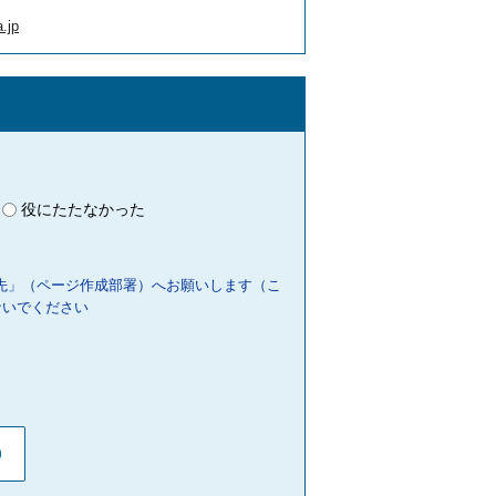
.jp
役にたたなかった
先」（ページ作成部署）へお願いします（こ
ないでください