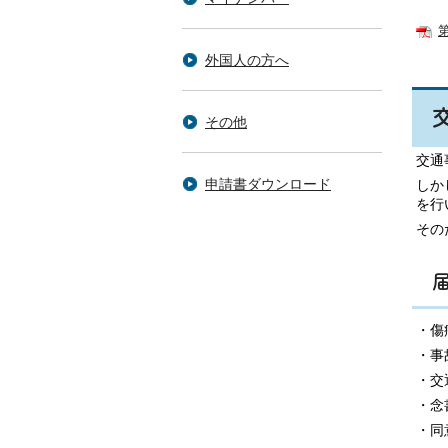
外国人の方へ
その他
交通
申請書ダウンロード
しか
を行
その
・傷
・事
・交
・念
・同