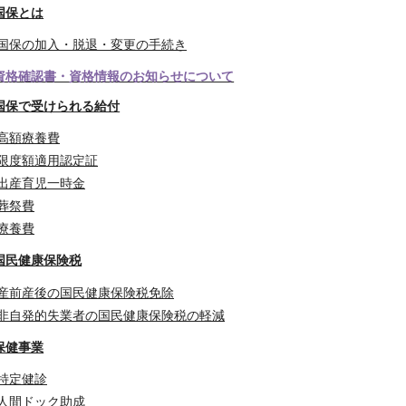
国保とは
国保の加入・脱退・変更の手続き
資格確認書・資格情報のお知らせについて
国保で受けられる給付
高額療養費
限度額適用認定証
出産育児一時金
葬祭費
療養費
国民健康保険税
産前産後の国民健康保険税免除
非自発的失業者の国民健康保険税の軽減
保健事業
特定健診
人間ドック助成