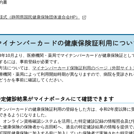
約書
様式（静岡県国民健康保険団体連合会HP）
マイナンバーカードの健康保険証利用につい
3年10月より、医療機関・薬局でマイナンバーカードが健康保険証とし
するには、事前登録が必要です。
方法については、
マイナンバーカード保険証利用のページ（外部サイト
療機関・薬局によって利用開始時期が異なりますので、病院を受診され
どうかを事前に確認してください。
特定健診結果がマイナポータルにて確認できます
ナンバーカードの健康保険証利用の登録をした方は、令和2年度以降に
できるようになりました。
、オンライン資格確認システムを活用した特定健診記録の情報照会及び
た健康保険の保険者から吉田町へ、過去の特定健診結果の情報を提供で
町国民健康保険に加入する前に加入していた保険者で実施された特定健