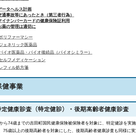
データヘルス計画
交通事故等にあったとき（第三者行為）
マイナンバーカードの健康保険証利用
お薬の管理は適切に
ポリファーマシー
ジェネリック医薬品
バイオ医薬品・バイオ後続品（バイオシミラー）
セルフメディケーション
レフィル処方箋
保健事業
特定健康診査（特定健診）・後期高齢者健康診査
歳から74歳までの吉田町国民健康保険被保険者を対象に、特定健診を実
、75歳以上の後期高齢者を対象にした、後期高齢者健康診査も同様に実