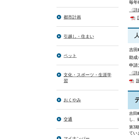
毎年
〈
詳
都市計画
引越し・住まい
吉田
ペット
助成
申請
〈詳
文化・スポーツ・生涯学
習
おくやみ
吉田
交通
し、
第3
てい
マイナンバー