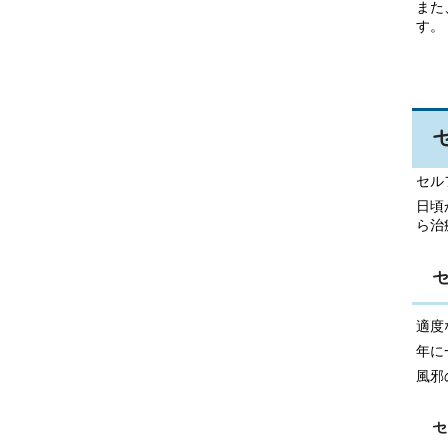
また
す。
セル
日頃
ら治
適度
年に
風邪
セ