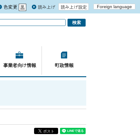
色変更
読み上げ
読み上げ設定
Foreign language
黒
青
白
事業者向け情報
町政情報