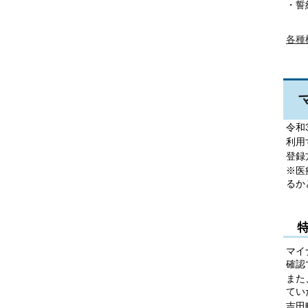
・誓
各種
令和
利用
登録
※医
るか
マイ
確認
また
てい
吉田