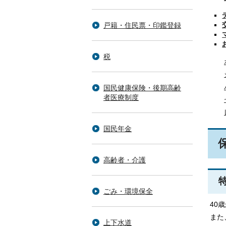
戸籍・住民票・印鑑登録
税
国民健康保険・後期高齢
者医療制度
国民年金
高齢者・介護
ごみ・環境保全
40
また
上下水道