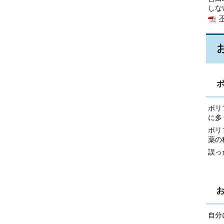
しな
ポリ
に多
ポリ
薬の
誤っ
自分