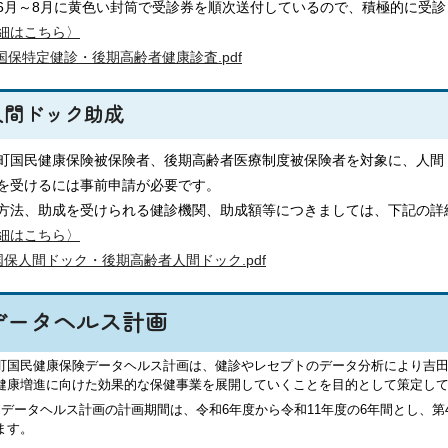
6月～8月に黄色い封筒で受診券を順次送付しているので、積極的に受診
細はこちら
〉
国保特定健診・後期高齢者健康診査.pdf
人間ドック助成
町国民健康保険被保険者、後期高齢者医療制度被保険者を対象に、人間
を受けるには事前申請が必要です。
方法、助成を受けられる健診機関、助成額等につきましては、下記の詳
細はこちら〉
国保人間ドック・後期高齢者人間ドック.pdf
データヘルス計画
町国民健康保険データヘルス計画は、健診やレセプトのデータ分析により吉
健康増進に向けた効果的な保健事業を展開していくことを目的として策定し
期データヘルス計画の計画期間は、令和6年度から令和11年度の6年間とし、
ます。