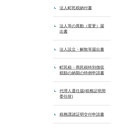
法人町民税納付書
法人等の異動（変更）届
出書
法人設立・解散等届出書
町民税・県民税特別徴収
税額の納期の特例申請書
代理人選任届(税務証明用
委任状)
税務課諸証明交付申請書