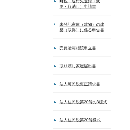
町税 送付先登録（変
更・取消し）申請書
未登記家屋（建物）の建
築（取得）に係る申告書
売買贈与相続申立書
取り壊し家屋届出書
法人町民税更正請求書
法人住民税第20号の3様式
法人住民税第20号様式