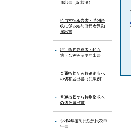
届出書（記載例）
給与支払報告書・特別徴
収に係る給与所得者異動
届出書
特別徴収義務者の所在
地・名称等変更届出書
普通徴収から特別徴収へ
の切替届出書（記載例）
普通徴収から特別徴収へ
の切替届出書
令和4年度町民税県民税申
告書