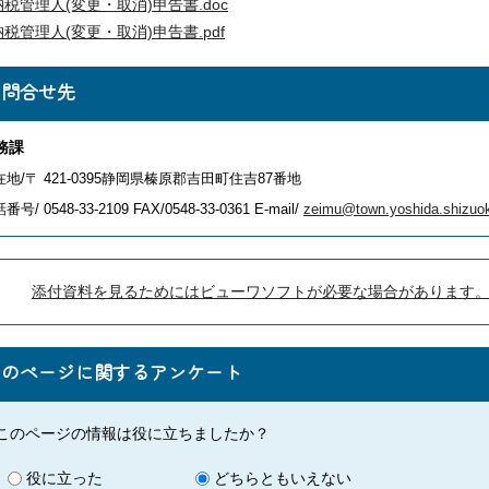
納税管理人(変更・取消)申告書.doc
納税管理人(変更・取消)申告書.pdf
お問合せ先
務課
在地/〒 421-0395静岡県榛原郡吉田町住吉87番地
番号/ 0548-33-2109
FAX/0548-33-0361 E-mail/
zeimu@town.yoshida.shizuok
添付資料を見るためにはビューワソフトが必要な場合があります
このページに関するアンケート
このページの情報は役に立ちましたか？
役に立った
どちらともいえない