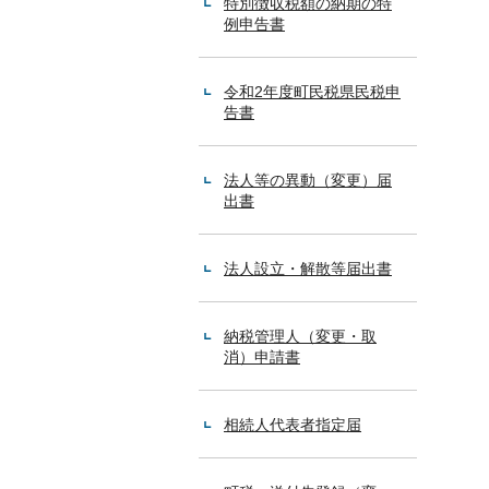
特別徴収税額の納期の特
例申告書
令和2年度町民税県民税申
告書
法人等の異動（変更）届
出書
法人設立・解散等届出書
納税管理人（変更・取
消）申請書
相続人代表者指定届