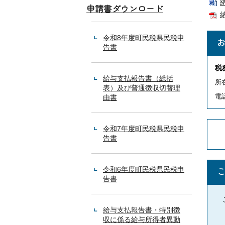
申請書ダウンロード
令和8年度町民税県民税申
告書
税
給与支払報告書（総括
所
表）及び普通徴収切替理
電話
由書
令和7年度町民税県民税申
告書
令和6年度町民税県民税申
告書
給与支払報告書・特別徴
収に係る給与所得者異動