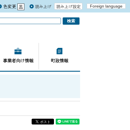
色変更
読み上げ
読み上げ設定
Foreign language
黒
青
白
事業者向け情報
町政情報