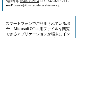
電話番号/
0548-33-2164
FAX/0548-32-6121 E-
mail/
bousai@town.yoshida.shizuoka.jp
スマートフォンでご利用されている場
合、Microsoft Office用ファイルを閲覧
できるアプリケーションが端末にイン
ストールされていないことがございま
す。その場合、Microsoft Officeまたは
無償のMicrosoft社製ビューアーアプリ
ケーションの入っているPC端末など
をご利用し閲覧をお願い致します。
このページに関するアンケー
ト
このページの情報は役に立ちました
か？