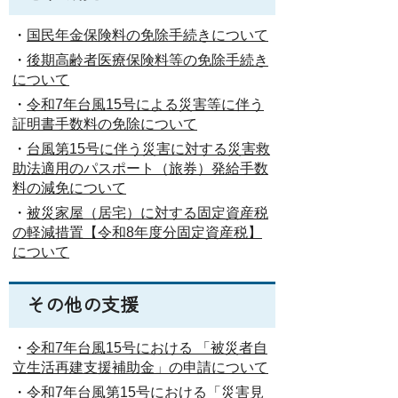
・
国民年金保険料の免除手続きについて
・
後期高齢者医療保険料等の免除手続き
について
・
令和7年台風15号による災害等に伴う
証明書手数料の免除について
・
台風第15号に伴う災害に対する災害救
助法適用のパスポート（旅券）発給手数
料の減免について
・
被災家屋（居宅）に対する固定資産税
の軽減措置【令和8年度分固定資産税】
について
その他の支援
・
令和7年台風15号における 「被災者自
立生活再建支援補助金」の申請について
・
令和7年台風第15号における「災害見