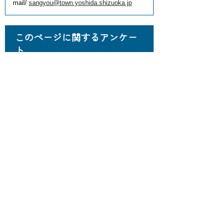
mail/
sangyou@town.yoshida.shizuoka.jp
このページに関するアンケー
ト
このページの情報は役に立ちました
か？
役に
どちらと
役にたた
立った
もいえない
なかった
このページに関してご意見がありま
したらご記入ください。
（ご注意）回答が必要なお問い合わせは，直
接このページの「お問い合わせ先」（ページ
作成部署）へお願いします（こちらではお受
けできません）。また住所・電話番号などの
個人情報は記入しないでください