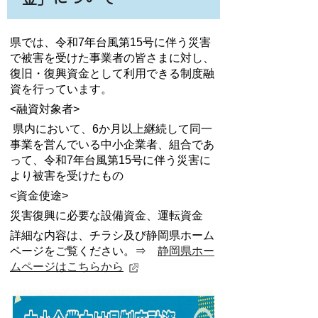
県では、令和7年台風第15号に伴う災害
で被害を受けた事業者の皆さまに対し、
復旧・復興資金として利用できる制度融
資を行っています。
<
融資対象者
>
県内において、6か月以上継続して同一
事業を営んでいる中小企業者、組合であ
って、令和7年台風第15号に伴う災害に
より被害を受けたもの
<
資金使途
>
災害復興に必要な設備資金、運転資金
詳細な内容は、チラシ及び静岡県ホーム
ページをご覧ください。⇒
静岡県ホー
ムページはこちらから