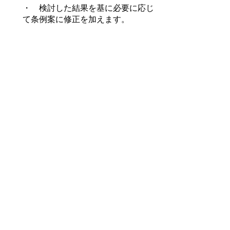
・ 検討した結果を基に必要に応じ
て条例案に修正を加えます。
お問合せ先
産業課 商工観光部門
所在地/〒 421-0395 静岡県榛原郡吉田町住吉
87番地
電話番号/
0548-33-2122
FAX/0548-33-2162 E-
mail/
sangyou@town.yoshida.shizuoka.jp
スマートフォンでご利用されている場
合、Microsoft Office用ファイルを閲覧
できるアプリケーションが端末にイン
ストールされていないことがございま
す。その場合、Microsoft Officeまたは