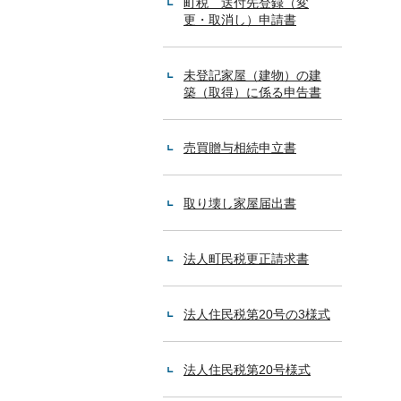
町税 送付先登録（変
更・取消し）申請書
未登記家屋（建物）の建
築（取得）に係る申告書
売買贈与相続申立書
取り壊し家屋届出書
法人町民税更正請求書
法人住民税第20号の3様式
法人住民税第20号様式