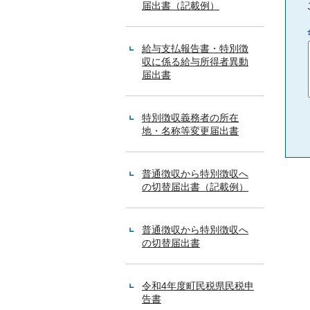
届出書（記載例）
給与支払報告書・特別徴
収に係る給与所得者異動
届出書
特別徴収義務者の所在
地・名称等変更届出書
普通徴収から特別徴収へ
の切替届出書（記載例）
普通徴収から特別徴収へ
の切替届出書
令和4年度町民税県民税申
告書