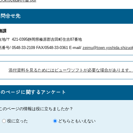
人町民税納付書.pdf
お問合せ先
務課
在地/〒 421-0395静岡県榛原郡吉田町住吉87番地
番号/ 0548-33-2109
FAX/0548-33-0361 E-mail/
zeimu@town.yoshida.shizuok
添付資料を見るためにはビューワソフトが必要な場合があります
このページに関するアンケート
このページの情報は役に立ちましたか？
役に立った
どちらともいえない