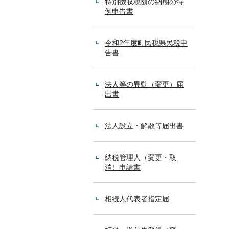
特別徴収税額の納期の特
例申告書
令和2年度町民税県民税申
告書
法人等の異動（変更）届
出書
法人設立・解散等届出書
納税管理人（変更・取
消）申請書
相続人代表者指定届