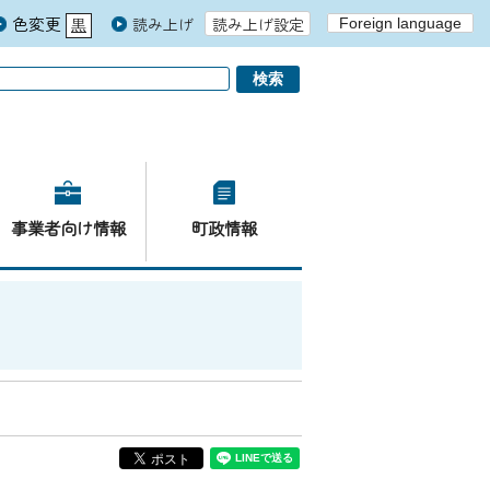
色変更
読み上げ
読み上げ設定
Foreign language
黒
青
白
事業者向け情報
町政情報