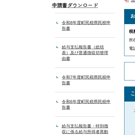
法
申請書ダウンロード
令和8年度町民税県民税申
告書
税
所
給与支払報告書（総括
電話
表）及び普通徴収切替理
由書
令和7年度町民税県民税申
告書
令和6年度町民税県民税申
告書
給与支払報告書・特別徴
収に係る給与所得者異動