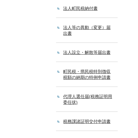
法人町民税納付書
法人等の異動（変更）届
出書
法人設立・解散等届出書
町民税・県民税特別徴収
税額の納期の特例申請書
代理人選任届(税務証明用
委任状)
税務課諸証明交付申請書