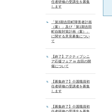
任者研修の受講生を募集
します
「第3期吉田町障害者計画
（案）」及び「第1期吉田
町自殺対策計画（案）」
に関する意見募集につい
て
【終了】アクティブシニ
ア応援フェア in 吉田の開
催について
【募集終了】介護職員初
任者研修の受講者を募集
します
【募集終了】介護職員初
任者研修の受講生を募集