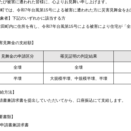
たび被害に遭われた皆様に、心よりお見舞い申し上げます。
田町では、
令和7年台風第15号による
被害に遭われた方に災害見舞金をお
象者】下記のいずれかに該当する方
田町内に住所を有し、
令和7年台風第15号による
被害により住宅が「全
害見舞金の支給額】
見舞金の申請区分
罹災証明の判定結果
全壊
全壊
半壊
大規模半壊、中規模半壊、半壊
給方法】
書兼請求書を提出していただいてから、口座振込にて支給します。
要書類】
)申請書兼請求書