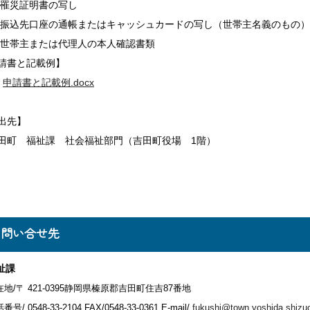
)罹災証明書の写し
)振込先口座の通帳またはキャッシュカードの写し（世帯主名義のもの）
)世帯主または代理人の本人確認書類
請書と記載例】
申請書と記載例.docx
出先】
町 福祉課 社会福祉部門（吉田町役場 1階）
お問い合せ先
祉課
在地/〒 421-0395静岡県榛原郡吉田町住吉87番地
番号/ 0548-33-2104
FAX/0548-33-0361 E-mail/
fukushi@town.yoshida.shizuo