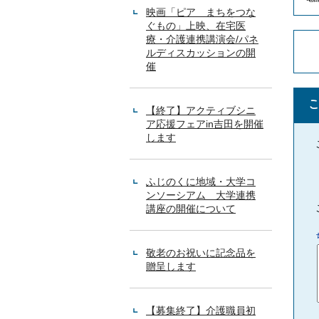
映画「ピア まちをつな
ぐもの」上映、在宅医
療・介護連携講演会/パネ
ルディスカッションの開
催
【終了】アクティブシニ
ア応援フェアin吉田を開催
します
ふじのくに地域・大学コ
ンソーシアム 大学連携
講座の開催について
敬老のお祝いに記念品を
贈呈します
【募集終了】介護職員初