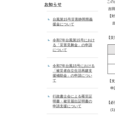
こ
の
お知らせ
吉
【対
台風第15号災害静岡県義
吉
援金について
【災
令和7年台風第15号におけ
る「災害見舞金」の申請
について
令和7年台風15号における
「被災者自立生活再建支
援補助金」の申請につい
て
【支
申請
行政書士会による罹災証
明書・被災届出証明書の
【必
申請支援について
(1