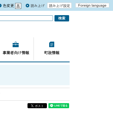
色変更
読み上げ
読み上げ設定
Foreign language
黒
青
白
事業者向け情報
町政情報
て