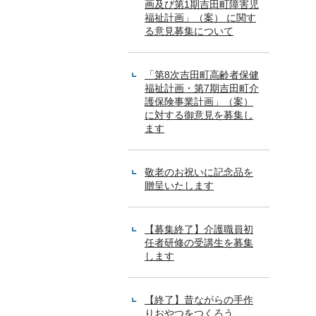
画及び第1期吉田町障害児
福祉計画」（案） に関す
る意見募集について
「第8次吉田町高齢者保健
福祉計画・第7期吉田町介
護保険事業計画」（案）
に対する御意見を募集し
ます
敬老のお祝いに記念品を
贈呈いたします
【募集終了】介護職員初
任者研修の受講生を募集
します
【終了】昔ながらの手作
りおやつをつくろう