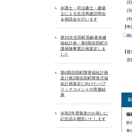
(2
弁護士・司法書士・建築
(3
士による生活再建説明会
(4
＆相談会を行います
【申
〇
第10次吉田町高齢者保健
福祉計画・第9期吉田町介
護保険事業計画策定しま
【提
した
吉田
第6期吉田町障害福祉計画
及び第2期吉田町障害児福
祉計画策定に向けたパブ
リックコメントの実施結
果
令和2年度敬老のお祝いに
福
記念品を贈呈いたします
所
電話