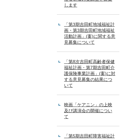
します
「第3期吉田町地域福祉計
画・第3期吉田町地域福祉
活動計画」(案)に関する意
見募集について
「第8次吉田町高齢者保健
福祉計画・第7期吉田町介
護保険事業計画」(案)に対
する意見募集の結果につ
いて
映画「ケアニン」の上映
及び講演会の開催につい
て
「第5期吉田町障害福祉計