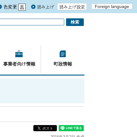
色変更
読み上げ
読み上げ設定
Foreign language
黒
青
白
事業者向け情報
町政情報
2016年3月2日 作成