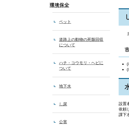
環境保全
ペット
道路上の動物の死骸回収
について
ハチ・コウモリ・ヘビに
ついて
地下水
設置
し尿
依頼
課下
公害