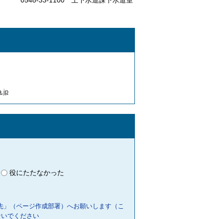
0548-33-1100 上下水道課下水道室
.jp
役にたたなかった
先」（ページ作成部署）へお願いします（こ
ないでください