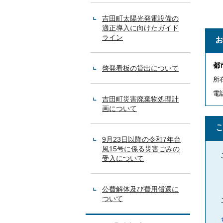
吉田町太陽光発電設備の
適正導入に向けたガイド
ライン
都
啓発看板の貸出について
所在
電話
吉田町災害廃棄物処理計
画について
9月23日以降の令和7年台
風15号に係る災害ごみの
受入について
公費解体及び費用償還に
ついて