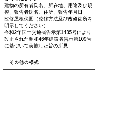
建物の所有者氏名、所在地、用途及び規
模、報告者氏名、住所、報告年月日
改修屋根伏図（改修方法及び改修箇所を
明示してください）
令和2年国土交通省告示第1435号により
改正された昭和46年建設省告示第109号
に基づいて実施した旨の所見
その他の様式
変更等承認申請書
請求書
お問い合せ先
都市環境課
所在地/〒 421-0395静岡県榛原郡吉田町住吉
87