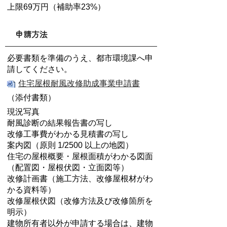
上限69万円（補助率23%）
申請方法
必要書類を準備のうえ、都市環境課へ申
請してください。
住宅屋根耐風改修助成事業申請書
（添付書類）
現況写真
耐風診断の結果報告書の写し
改修工事費がわかる見積書の写し
案内図（原則 1/2500 以上の地図）
住宅の屋根概要・屋根面積がわかる図面
（配置図・屋根伏図・立面図等）
改修計画書（施工方法、改修屋根材がわ
かる資料等）
改修屋根伏図（改修方法及び改修箇所を
明示）
建物所有者以外が申請する場合は、建物