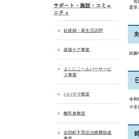
吉田
サポート・施設・コミュ
是非
ニティ
妊産婦・新生児訪問
産後ケア事業
妊娠
よしにこヘルパーサービ
ス事業
パパママ教室
令和
※全
離乳食教室
吉田町不育症治療費助成
事業