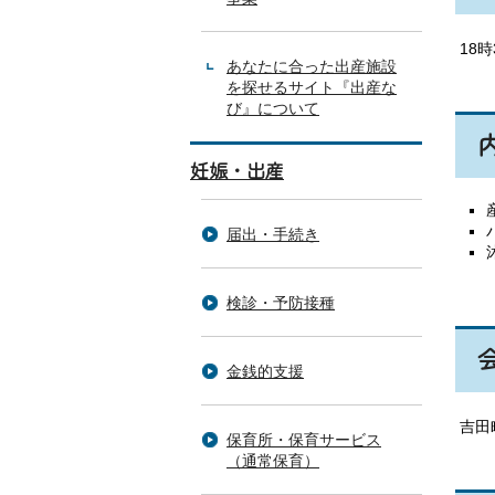
18
あなたに合った出産施設
を探せるサイト『出産な
び』について
妊娠・出産
届出・手続き
検診・予防接種
金銭的支援
吉田
保育所・保育サービス
（通常保育）