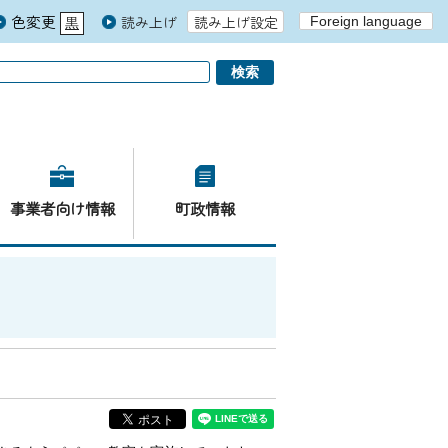
色変更
読み上げ
読み上げ設定
Foreign language
黒
青
白
事業者向け情報
町政情報