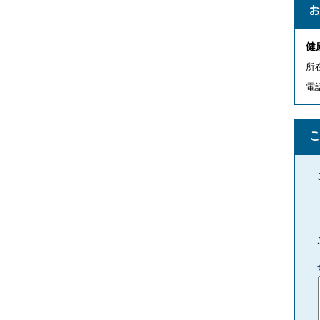
健
所在
電話