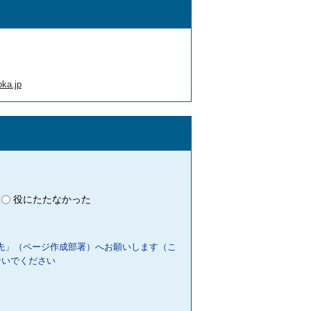
ka.jp
役にたたなかった
先」（ページ作成部署）へお願いします（こ
ないでください