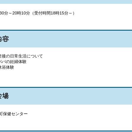
時30分～20時10分（受付時間18時15分～）
内容
産後の日常生活について
パパの妊婦体験
沐浴体験
会場
町保健センター