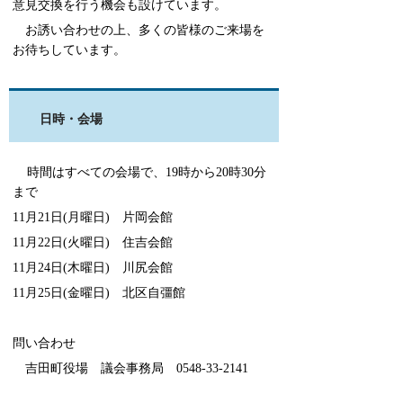
意見交換を行う機会も設けています。
お誘い合わせの上、多くの皆様のご来場を
お待ちしています。
日時・会場
時間はすべての会場で、
19
時から20時30分
まで
11月
21
日
(月
曜日
)
片岡
会館
11月
22
日
(火
曜日
)
住吉会館
11月
24
日
(木
曜日
)
川尻
会館
11月
25
日
(金
曜日
)
北区自彊館
問い合わせ
吉田町役場 議会事務局
0548
‐
33
‐
2141