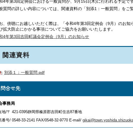
4年第3回定例会における一般質問が、9月15日(木)に行われる予定で
質問の詳しい内容については、関連資料の「別添1：一般質問」をご
、傍聴にお越しいただく際は、「令和4年第3回定例会（9月）のお知
び拡大防止にかかる事項についてご協力をお願いいたします。
和4年第3回吉田町議会定例会（9月）のお知らせ
関連資料
別添１：一般質問.pdf
お問合せ先
会事務局
在地/〒 421-0395静岡県榛原郡吉田町住吉87番地
番号/ 0548-33-2141
FAX/0548-32-9770 E-mail/
gikai@town.yoshida.shizuoka