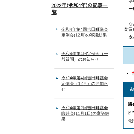
令和
2022年(令和4年)の記事一
一般
覧
なお
令和4年第4回吉田町議会
防及
定例会(12月)の審議結果
令
令和4年第4回定例会（一
般質問）のお知らせ
令和4年第4回吉田町議会
定例会（12月）のお知ら
せ
議
令和4年第2回吉田町議会
所
臨時会(11月1日)の審議結
果
電話