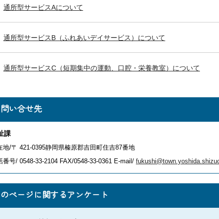
通所型サービスAについて
通所型サービスB（ふれあいデイサービス）について
通所型サービスC（短期集中の運動、口腔・栄養教室）について
お問い合せ先
祉課
在地/〒 421-0395静岡県榛原郡吉田町住吉87番地
番号/ 0548-33-2104
FAX/0548-33-0361 E-mail/
fukushi@town.yoshida.shizuo
このページに関するアンケート