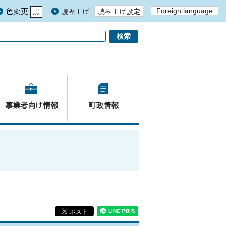
色変更
読み上げ
読み上げ設定
Foreign language
黒
青
白
事業者向け情報
町政情報