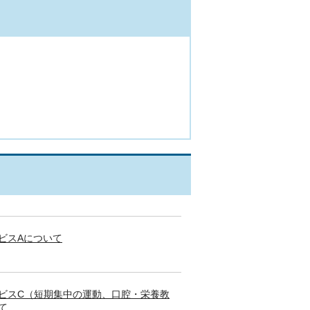
ビスAについて
ビスC（短期集中の運動、口腔・栄養教
て