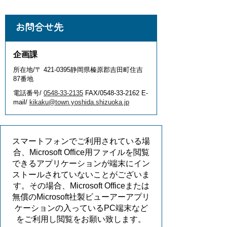
月
月
月
号
号
号
お問合せ先
（No.685）
（No.685）
（No.685）
（PDF
（PDF
（PDF
形
形
形
企画課
式
式
式
4.72
4.72
4.72
所在地/〒 421-0395静岡県榛原郡吉田町住吉
87番地
MB）
MB）
MB）
電話番号/
0548-33-2135
FAX/0548-33-2162 E-
mail/
kikaku@town.yoshida.shizuoka.jp
スマートフォンでご利用されている場
合、Microsoft Office用ファイルを閲覧
できるアプリケーションが端末にイン
ストールされていないことがございま
す。その場合、Microsoft Officeまたは
無償のMicrosoft社製ビューアーアプリ
ケーションの入っているPC端末など
をご利用し閲覧をお願い致します。