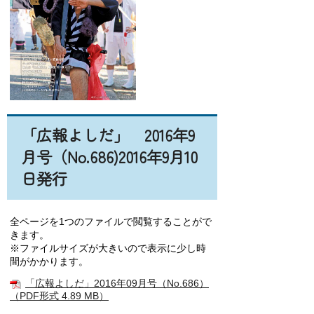
「広報よしだ」 2016年9
月号（No.686)2016年9
月10
日発行
「広
「広
「広
報
報
報
全ページを1つのファイルで閲覧することがで
よ
よ
よ
きます。
し
し
し
※ファイルサイズが大きいので表示に少し時
だ」
だ」
だ」
間がかかります。
2016
2016
2016
「広報よしだ」2016年09月号（No.686）
年
年
年
（PDF形式 4.89 MB）
08
08
08