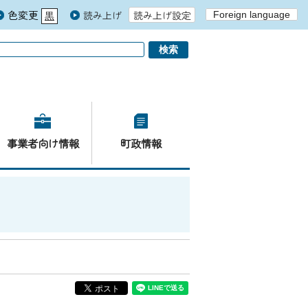
色変更
読み上げ
読み上げ設定
Foreign language
黒
青
白
事業者向け情報
町政情報