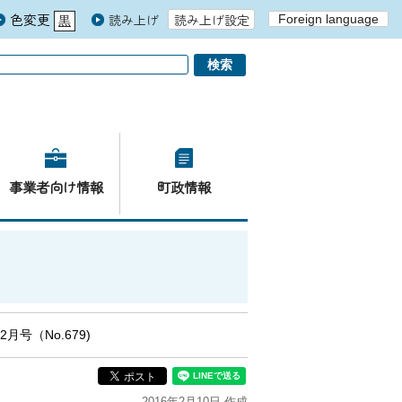
色変更
読み上げ
読み上げ設定
Foreign language
黒
青
白
事業者向け情報
町政情報
月号（No.679)
2016年2月10日 作成