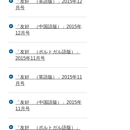
「友好 （英語版）」2015年12
月号
「友好 （中国語版）」2015年
12月号
「友好 （ポルトガル語版）」
2015年11月号
「友好 （英語版）」2015年11
月号
「友好 （中国語版）」2015年
11月号
「友好 （ポルトガル語版）」