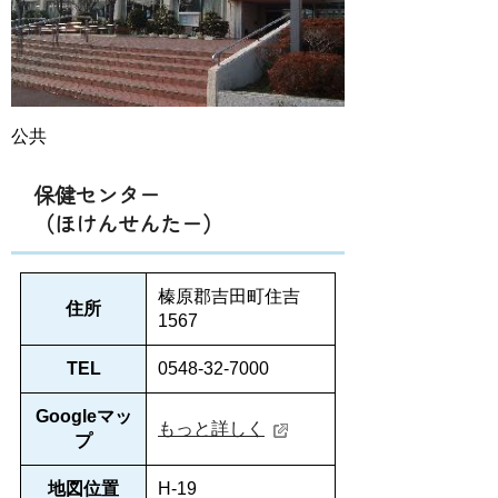
公共
保健センター
（ほけんせんたー）
榛原郡吉田町住吉
住所
1567
TEL
0548-32-7000
Googleマッ
もっと詳しく
プ
地図位置
H-19