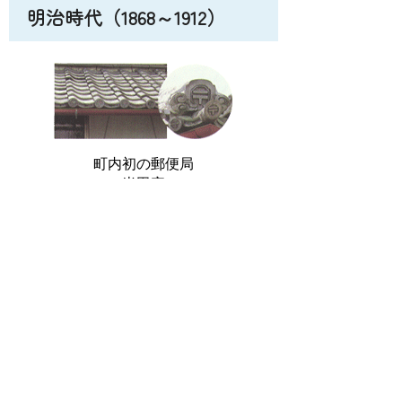
明治時代（1868～1912）
町内初の郵便局
半田宅
慶応3年大政奉還で武家政治は終止符を
打ち、明治4年の廃藩置県により、吉田は
浜松県に属することになりました。
明治5年まで、住吉新田・下吉田村・上
吉田村・九左衛門新田・川尻村・高島
村・青柳村・与五郎新田・大日村・八幡
島新田の六村、四新田でしたが、明治8年
大日村・八幡島新田が合併して大幡村と
なり、明治9年浜松県が廃されたので静岡
県の管下となりました。