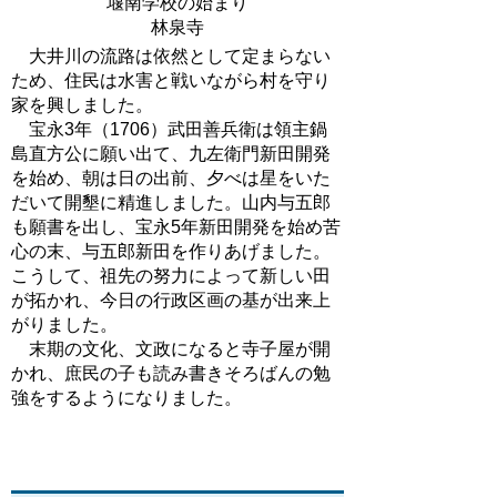
堰南学校の始まり
林泉寺
大井川の流路は依然として定まらない
ため、住民は水害と戦いながら村を守り
家を興しました。
宝永3年（1706）武田善兵衛は領主鍋
島直方公に願い出て、九左衛門新田開発
を始め、朝は日の出前、夕べは星をいた
だいて開墾に精進しました。山内与五郎
も願書を出し、宝永5年新田開発を始め苦
心の末、与五郎新田を作りあげました。
こうして、祖先の努力によって新しい田
が拓かれ、今日の行政区画の基が出来上
がりました。
末期の文化、文政になると寺子屋が開
かれ、庶民の子も読み書きそろばんの勉
強をするようになりました。