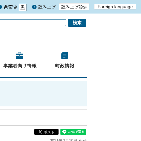
色変更
読み上げ
読み上げ設定
Foreign language
黒
青
白
事業者向け情報
町政情報
2021年2月10日 作成