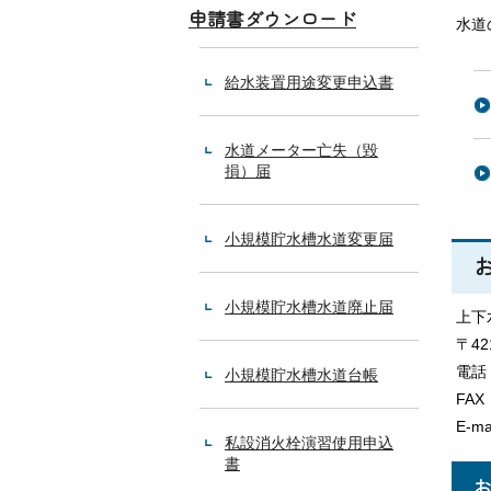
申請書ダウンロード
水道
給水装置用途変更申込書
水道メーター亡失（毀
損）届
小規模貯水槽水道変更届
小規模貯水槽水道廃止届
上下
〒4
電話：
小規模貯水槽水道台帳
FAX
E-ma
私設消火栓演習使用申込
書