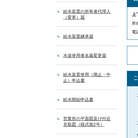
給水装置の所有者代理人
上
（変更）届
所
電話
給水装置継承届
水道使用者名義変更届
給水装置使用（廃止・中
止）申込書
給水開始申込書
営業所の平面図及び付近
見取図（様式第2号）