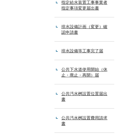
指定給水装置工事事業者
指定事項変更届出書
排水設備計画（変更）確
認申請書
排水設備等工事完了届
公共下水道使用開始（休
止・廃止・再開）届
公共汚水桝設置位置届出
書
公共汚水桝設置費用請求
書