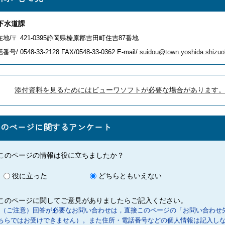
下水道課
在地/〒 421-0395静岡県榛原郡吉田町住吉87番地
番号/ 0548-33-2128
FAX/0548-33-0362 E-mail/
suidou@town.yoshida.shizuo
添付資料を見るためにはビューワソフトが必要な場合があります
このページに関するアンケート
このページの情報は役に立ちましたか？
役に立った
どちらともいえない
このページに関してご意見がありましたらご記入ください。
（ご注意）回答が必要なお問い合わせは，直接このページの「お問い合わせ
ちらではお受けできません）。また住所・電話番号などの個人情報は記入し