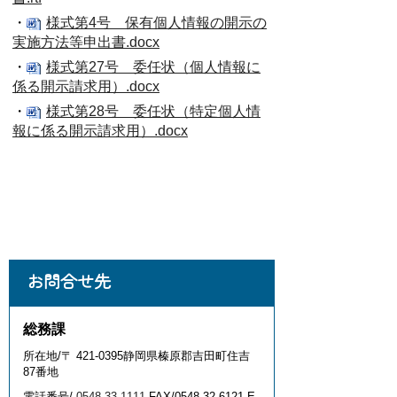
・
様式第4号 保有個人情報の開示の
実施方法等申出書.docx
・
様式第27号 委任状（個人情報に
係る開示請求用）.docx
・
様式第28号 委任状（特定個人情
報に係る開示請求用）.docx
お問合せ先
総務課
所在地/〒 421-0395静岡県榛原郡吉田町住吉
87番地
電話番号/
0548-33-1111
FAX/0548-32-6121 E-