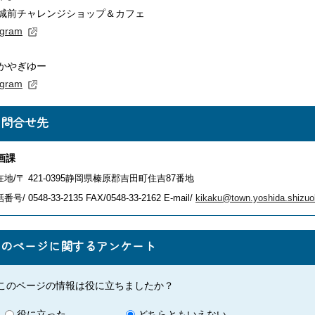
城前チャレンジショップ＆カフェ
agram
かやぎゆー
agram
お問合せ先
画課
在地/〒 421-0395静岡県榛原郡吉田町住吉87番地
番号/ 0548-33-2135
FAX/0548-33-2162 E-mail/
kikaku@town.yoshida.shizuo
このページに関するアンケート
このページの情報は役に立ちましたか？
役に立った
どちらともいえない