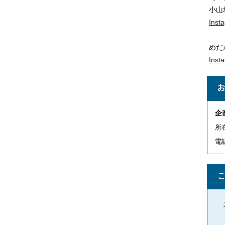
小山
Inst
めだ
Inst
企
所
電話