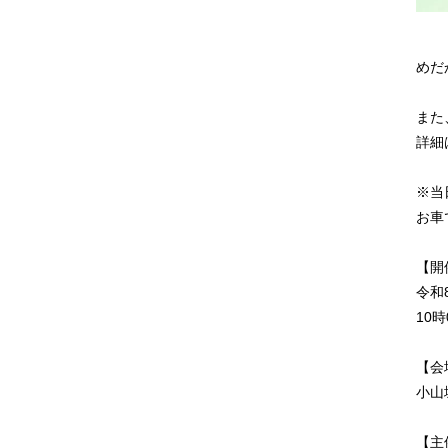
めだ
また
詳細
※当
お車
【開
令和
10
時
【会
小山
【主