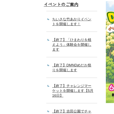
イベントのご案内
ちいさな竹あかりイベン
トを開催します！
【終了】「ひまわりを植
えよう」体験会を開催し
ます
【終了】DMNDめだか祭
りを開催します
【終了】チャレンジマー
ケットを開催します【5月
16日】
【終了】吉田公園でチャ