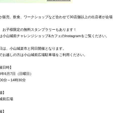
か販売、飲食、ワークショップなど合わせて
30
店舗以上の出店者が会場
、お子様限定の無料スタンプラリーもあります！
は小山城前チャレンジショップ
&
カフェの
Instagram
をご覧ください。
日は、小山城楽市と同日開催となります。
でお越しの方は小山城前広場駐車場をご利用ください。
催日時】
8
年
6
月
7
日（日曜日）
00
分～
14
時
30
分
場】
城前広場
催】