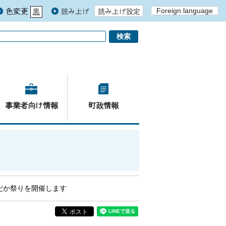
色変更
読み上げ
読み上げ設定
Foreign language
黒
青
白
事業者向け情報
町政情報
だか祭りを開催します