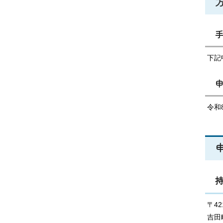
下記
令和
〒4
吉田