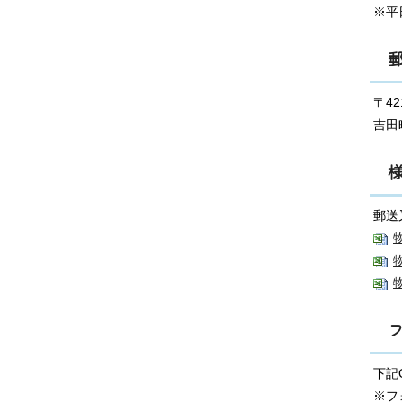
※平
〒4
吉田
郵送
下記
※フ