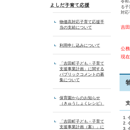
令和
よしだ子育て応援
る子
対応
物価高対応子育て応援手
吉田
当の支給について
利用申し込みについて
公務
現在
「吉田町子ども・子育て
支援事業計画」に関する
パブリックコメントの募
集について
保育園からのお知らせ
（きゅうしょくレシピ）
「吉田町子ども・子育て
支援事業計画（案）」に