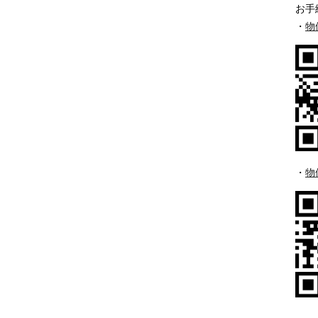
お手
・
物
・
物