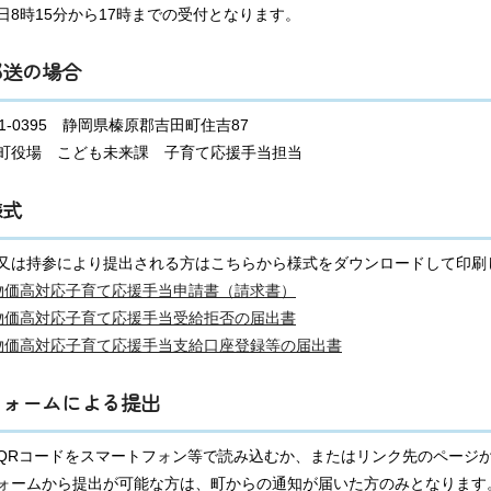
日8時15分から17時までの受付となります。
郵送の場合
21-0395 静岡県榛原郡吉田町住吉87
町役場 こども未来課 子育て応援手当担当
様式
又は持参により提出される方はこちらから様式をダウンロードして印刷
物価高対応子育て応援手当申請書（請求書）
物価高対応子育て応援手当受給拒否の届出書
物価高対応子育て応援手当支給口座登録等の届出書
フォームによる提出
QRコードをスマートフォン等で読み込むか、またはリンク先のページ
ォームから提出が可能な方は、町からの通知が届いた方のみとなります