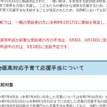
7年11月21日に閣議決定された「「強い経済」を実現する総合経済対策
育て世帯を力強く支援し、
こどもたちの健やかな成長を応援するため、
子育て応援手当を支給することが決定されたため、吉田町においても以
町では、一般の受給者の方に令和8年2月17日に通知を発送し、
員等申請が必要な受給者の方の手当は、3月6日、3月13日に
申請中の方は、3月19日に支給予定です。
物価高対応子育て応援手当について
支給対象
令和7年9月分（令和7年9月に出生した児童については令和7年10月分
令和7年10月1日から令和8年3月31日までに出生した児童の児童手当の
令和7年9月30日時点で所属庁から児童手当を受給しており、当町に住