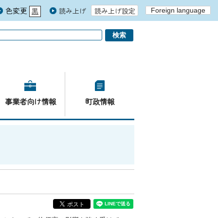
色変更
読み上げ
読み上げ設定
Foreign language
黒
青
白
事業者向け情報
町政情報