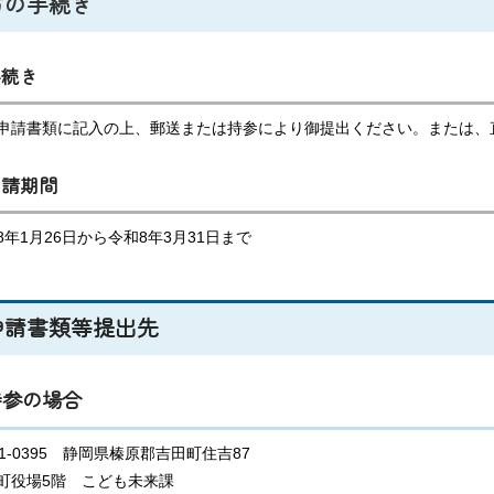
方の手続き
手続き
申請書類に記入の上、郵送または持参により御提出ください。または、
申請期間
8年1月26日から令和8年3月31日まで
申請書類等提出先
持参の場合
21-0395 静岡県榛原郡吉田町住吉87
町役場5階 こども未来課