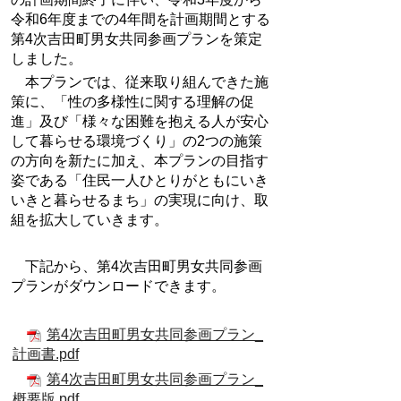
令和6年度までの4年間を計画期間とする
第4次吉田町男女共同参画プランを策定
しました。
本プランでは、従来取り組んできた施
策に、
「性の多様性に関する理解の促
進」
及び
「様々な困難を抱える人が安心
して暮らせる環境づくり」
の2つの施策
の方向を新たに加え、本プランの目指す
姿である
「住民一人ひとりがともにいき
いきと暮らせるまち」
の実現に向け、取
組を拡大していきます。
下記から、第4次吉田町男女共同参画
プランがダウンロードできます。
第4次吉田町男女共同参画プラン_
計画書.pdf
第4次吉田町男女共同参画プラン_
概要版.pdf