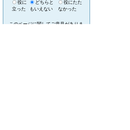
役に
どちらと
役にたた
立った
もいえない
なかった
このページに関してご意見がありま
したらご記入ください。
（ご注意）回答が必要なお問い合わせは，直
接このページの「お問い合わせ先」（ページ
作成部署）へお願いします（こちらではお受
けできません）。また住所・電話番号などの
個人情報は記入しないでください