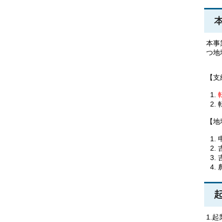
本事
つ地
【支
【地
1.