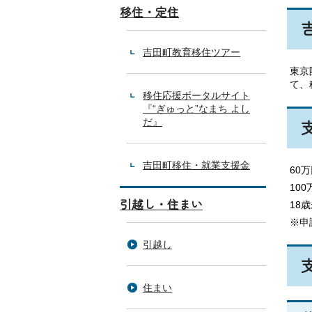
移住・定住
吉田町教育移住ツアー
東京
て、
移住応援ポータルサイト
『“ぎゅっと”なまち よし
だ』
吉田町移住・就業支援金
60
10
引越し・住まい
18
※申
引越し
住まい