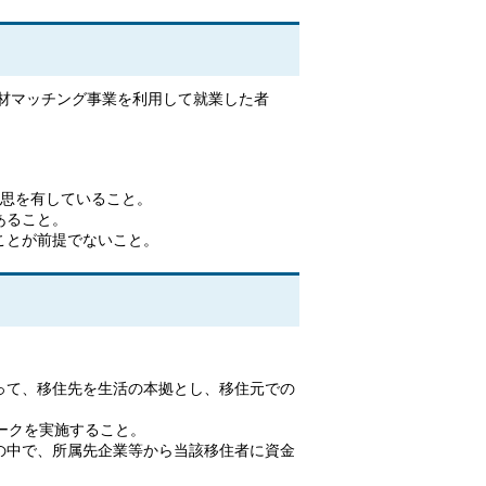
材マッチング事業を利用して就業した者
。
意思を有していること。
あること。
ことが前提でないこと。
って、移住先を生活の本拠とし、移住元での
ークを実施すること。
の中で、所属先企業等から当該移住者に資金