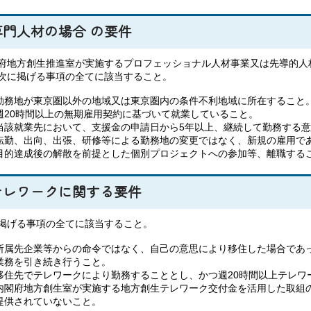
専門人材の場合 の要件
府地方創生推進室が実施するプロフェッショナル人材事業又は先導的人
次に掲げる事項の全てに該当すること。
勤務地が東京圏以外の地域又は東京圏内の条件不利地域に所在すること
週20時間以上の無期雇用契約に基づいて就業していること。
当該就業先において、支援金の申請日から5年以上、継続して勤務する
転勤、出向、出張、研修等による勤務地の変更ではなく、新規の雇用で
目的達成後の解散を前提とした個別プロジェクトへの参加等、離職する
テレワークに関する要件
掲げる事項の全てに該当すること。
所属先企業等からの命令ではなく、自己の意思により移住した場合であ
業務を引き続き行うこと。
移住先でテレワークにより勤務することとし、かつ週20時間以上テレワ
内閣府地方創生室が実施する地方創生テレワーク交付金を活用した取組
提供されていないこと。