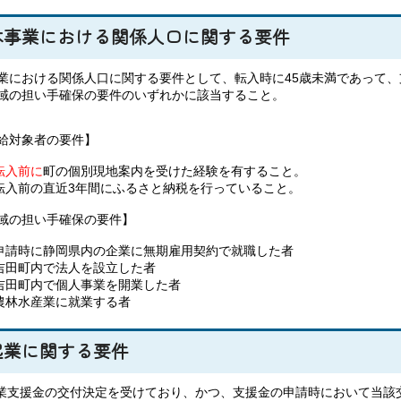
本事業における関係人口に関する要件
業における関係人口に関する要件として、転入時に45歳未満であって
域の担い手確保の要件のいずれかに該当すること。
給対象者の要件】
転入前に
町の個別現地案内を受けた経験を有すること。
転入前の直近3年間にふるさと納税を行っていること。
域の担い手確保の要件】
申請時に静岡県内の企業に無期雇用契約で就職した者
吉田町内で法人を設立した者
吉田町内で個人事業を開業した者
農林水産業に就業する者
起業に関する要件
起業支援金の交付決定を受けており、かつ、支援金の申請時において当該