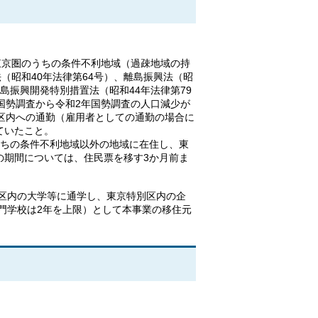
東京圏のうちの条件不利地域（過疎地域の持
（昭和40年法律第64号）、離島振興法（昭
諸島振興開発特別措置法（昭和44年法律第79
国勢調査から令和2年国勢調査の人口減少が
区内への通勤（雇用者としての通勤の場合に
ていたこと。
うちの条件不利地域以外の地域に在住し、東
の期間については、住民票を移す3か月前ま
区内の大学等に通学し、東京特別区内の企
門学校は2年を上限）として本事業の移住元