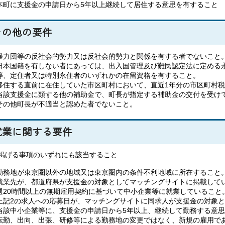
本町に支援金の申請日から5年以上継続して居住する意思を有すること
その他の要件
暴力団等の反社会的勢力又は反社会的勢力と関係を有する者でないこと
日本国籍を有しない者にあっては、出入国管理及び難民認定法に定める
等、定住者又は特別永住者のいずれかの在留資格を有すること。
移住する直前に在住していた市区町村において、直近1年分の市区町村
当該支援金に類する他の補助金で、町長が指定する補助金の交付を受け
その他町長が不適当と認めた者でないこと。
就業に関する要件
掲げる事項のいずれにも該当すること
勤務地が東京圏以外の地域又は東京圏内の条件不利地域に所在すること
就業先が、都道府県が支援金の対象としてマッチングサイトに掲載して
週20時間以上の無期雇用契約に基づいて中小企業等に就業していること
上記2の求人への応募日が、マッチングサイトに同求人が支援金の対象
当該中小企業等に、支援金の申請日から5年以上、継続して勤務する意
転勤、出向、出張、研修等による勤務地の変更ではなく、新規の雇用で