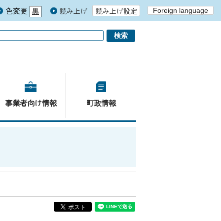
色変更
読み上げ
読み上げ設定
Foreign language
黒
青
白
事業者向け情報
町政情報