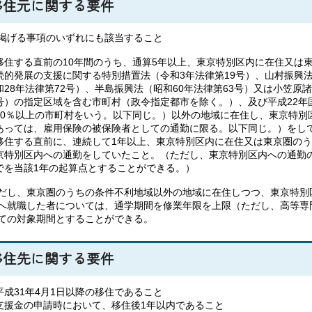
移住元に関する要件
掲げる
事項のいずれにも該当すること
移住する直前の10年間のうち、通算5年以上、東京特別区内に在住又は
続的発展の支援に関する特別措置法（令和3年法律第19号）、山村振興法
和28年法律第72号）、半島振興法（昭和60年法律第63号）又は小笠原
号）の指定区域を含む市町村（政令指定都市を除く。）、及び平成22年
10％以上の市町村をいう。以下同じ。）以外の地域に在住し、東京特別
あっては、雇用保険の被保険者としての通勤に限る。以下同じ。）をし
移住する直前に、連続して1年以上、東京特別区内に在住又は東京圏の
京特別区内への通勤をしていたこと。（ただし、東京特別区内への通勤
でを当該1年の起算点とすることができる。）
だし、東京圏のうちの条件不利地域以外の地域に在住しつつ、東京特別
へ就職した者については、通学期間を修業年限を上限（ただし、高等専
ての対象期間とすることができる。
移住先に関する要件
平成31年4月1日以降の移住であること
支援金の申請時において、移住後1年以内であること