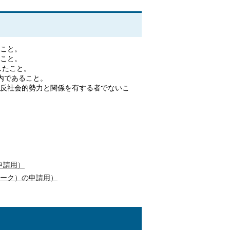
たこと。
ること。
したこと。
内であること。
は反社会的勢力と関係を有する者でないこ
申請用）
ワーク）の申請用）