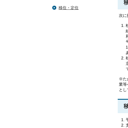
移住・定住
次に
※た
業等
とし