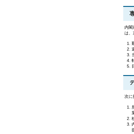
内閣
は、
次に