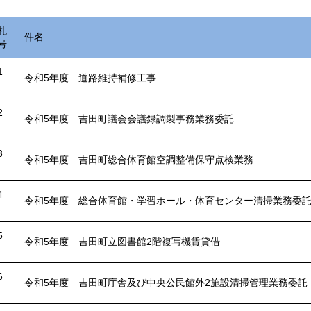
札
件名
号
1
令和5年度 道路維持補修工事
2
令和5年度 吉田町議会会議録調製事務業務委託
3
令和5年度 吉田町総合体育館空調整備保守点検業務
4
令和5年度 総合体育館・学習ホール・体育センター清掃業務委
5
令和5年度 吉田町立図書館2階複写機賃貸借
6
令和5年度 吉田町庁舎及び中央公民館外2施設清掃管理業務委託