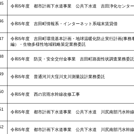
45
令和5年度 都市計画下水道事業 公共下水道 吉田浄化センタ
46
令和5年度 吉田町情報系・インターネット系端末賃貸借
47
令和5年度 吉田町環境基本計画・地球温暖化防止実行計画(事務
編）・生物多様性地域戦略策定業務委託
48
令和5年度 防災・安全交付金事業 吉田町路面性状調査業務委
49
令和5年度 普通河川大窪川支川測量設計業務委託
50
令和5年度 西の宮雨水幹線改修工事
51
令和5年度 都市計画下水道事業 公共下水道 川尻南部汚水幹線工
52
令和5年度 都市計画下水道事業 公共下水道 川尻南部汚水幹線工