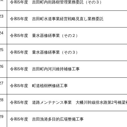
令和5年度 吉田町内街路樹管理業務委託（その３）
23
令和5年度 吉田町水道事業経営戦略見直し業務委託
24
令和5年度 量水器修繕事業（その２）
25
令和5年度 量水器修繕事業（その３）
26
令和5年度 吉田町内河川維持補修工事
27
令和5年度 町道植樹桝修繕工事
28
令和5年度 道路メンテナンス事業 大幡川幹線排水路第2号橋梁
29
令和5年度 吉田漁港多目的広場整備工事