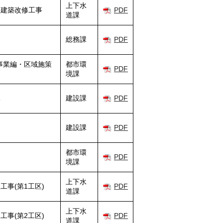
上下水
ー建築改修工事
PDF
道課
総務課
PDF
事業編・区域施策
都市環
PDF
境課
託
建設課
PDF
建設課
PDF
都市環
PDF
境課
上下水
事(第1工区)
PDF
道課
上下水
事(第2工区)
PDF
道課