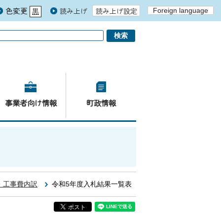
色変更
読み上げ
読み上げ設定
Foreign language
黒
青
白
事業者向け情報
町政情報
・工事費内訳
令和5年度入札結果一覧表