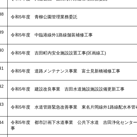
38
令和5年度 青柳公園管理業務委託
39
令和5年度 中臨港線外1路線舗装補修工事
40
令和5年度 吉田町内安全施設設置工事(区画線工)
41
令和5年度 道路メンテナンス事業 富士見新橋補修工事
42
令和5年度 建設改良事業 吉田水道施設施設設備更新工事
43
令和5年度 水道管路緊急改善事業 東名片岡線外1路線配水本管
44
令和5年度 都市計画下水道事業 公共下水道 吉田浄化センタ
事