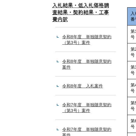
入札結果・低入札価格調
査結果・契約結果・工事
入
費内訳
番
第
令和8年度 単独随意契約
号
（第3号）案件
第
号
令和8年度 単独随意契約
案件
第
号
第
令和8年度 入札案件
号
第
令和7年度 単独随意契約
号
（第3号）案件
第
号
令和7年度 単独随意契約
案件