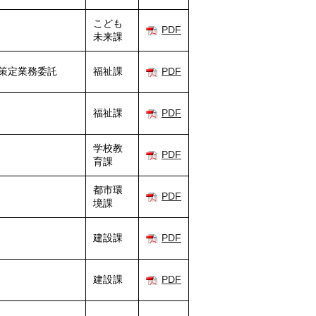
こども
PDF
未来課
画策定業務委託
福祉課
PDF
福祉課
PDF
学校教
PDF
育課
都市環
PDF
境課
建設課
PDF
建設課
PDF