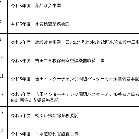
7
令和5年度 薬品購入事業
8
令和5年度 水質検査業務委託
9
令和5年度 建設改良事業 日の出4号線外3路線配水管布設替工
10
令和5年度 吉田中学校保健室空調機器取替工事
11
令和5年度 吉田インターチェンジ周辺バスターミナル整備基本
12
令和5年度 吉田インターチェンジ周辺バスターミナル整備に係
備計画策定支援業務委託
13
令和5年度 松くい虫防除業務委託
14
令和5年度 下水道取付管設置工事