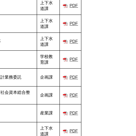
上下水
PDF
道課
上下水
PDF
道課
上下水
事
PDF
道課
学校教
PDF
育課
設計業務委託
企画課
PDF
る社会資本総合整
企画課
PDF
産業課
PDF
上下水
PDF
道課