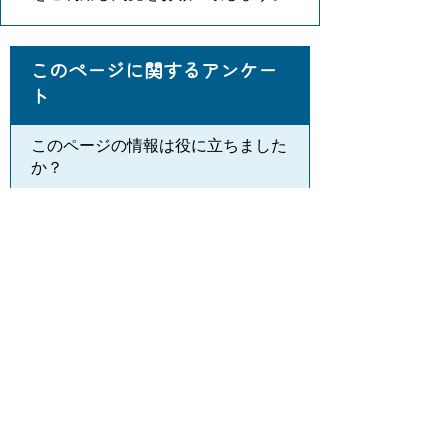
このページに関するアンケー
ト
このページの情報は役に立ちました
か？
役に
どちらと
役にたた
立った
もいえない
なかった
このページに関してご意見がありま
したらご記入ください。
（ご注意）回答が必要なお問い合わせは，直
接このページの「お問い合わせ先」（ページ
作成部署）へお願いします（こちらではお受
けできません）。また住所・電話番号などの
個人情報は記入しないでください