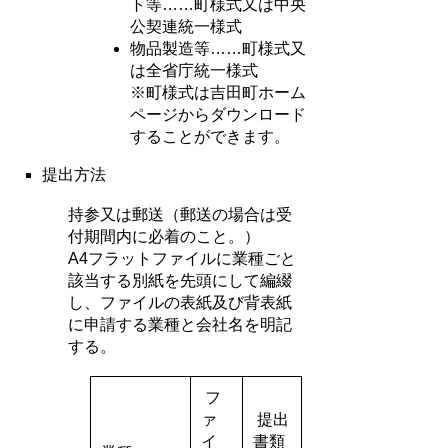
ト等……町様式又は中央
公契連統一様式
物品製造等……町様式又
は全省庁統一様式
※町様式は吉田町ホーム
ページからダウンロード
することができます。
提出方法
持参又は郵送（郵送の場合は受
付期間内に必着のこと。）
A4フラットファイルに業種ごと
該当する別紙を先頭にして編綴
し、ファイルの表紙及び背表紙
に申請する業種と会社名を明記
する。
フ
ァ
提出
イ
書類