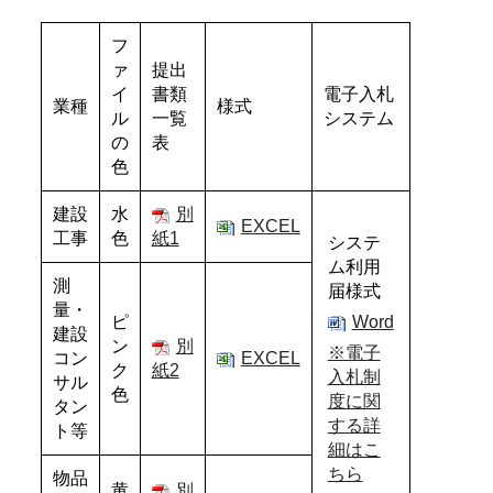
フ
ァ
提出
イ
書類
電子入札
業種
様式
ル
一覧
システム
の
表
色
建設
水
別
EXCEL
工事
色
紙1
システ
ム利用
測
届様式
量・
ピ
Word
建設
ン
別
※電子
コン
EXCEL
ク
紙2
入札制
サル
色
度に関
タン
する
詳
ト等
細はこ
ちら
物品
黄
別