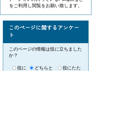
をご利用し閲覧をお願い致します。
このページに関するアンケー
ト
このページの情報は役に立ちました
か？
役に
どちらと
役にたた
立った
もいえない
なかった
このページに関してご意見がありま
したらご記入ください。
（ご注意）回答が必要なお問い合わせは，直
接このページの「お問い合わせ先」（ページ
作成部署）へお願いします（こちらではお受
けできません）。また住所・電話番号などの
個人情報は記入しないでください