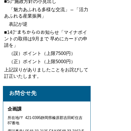
■5㌻施政方針の小見出し
「魅力あふれる多様な交流」⇔「活力
あふれる産業振興」
表記が逆
■14㌻まちからのお知らせ「マイナポイ
ントの取得は9月まで 早めにカードの申
請を」
（誤）ポイント（上限7500円）
（正）ポイント（上限5000円）
上記誤りがありましたことをお詫びして
訂正いたします。
お問合せ先
企画課
所在地/〒 421-0395静岡県榛原郡吉田町住吉
87番地