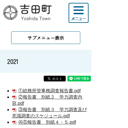
サブメニュー表示
2021
①総務所管事務調査報告書.pdf
②報告書 別紙２ 学力調査内
容.pdf
③報告書 別紙３ 学力調査及び
意識調査のスケジュール.pdf
④⑤報告書 別紙４・５.pdf