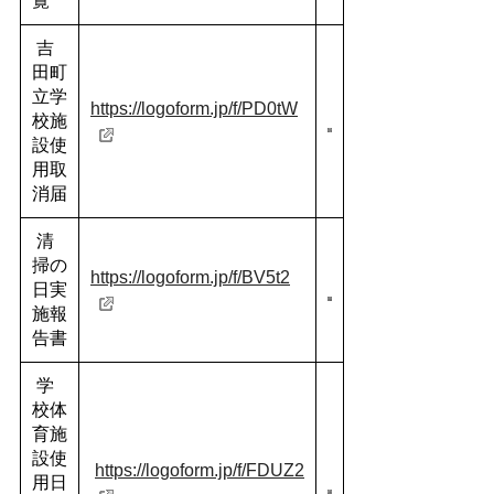
覧
吉
田町
立学
https://logoform.jp/f/PD0tW
校施
設使
用取
消届
清
掃の
https://logoform.jp/f/BV5t2
日実
施報
告書
学
校体
育施
設使
https://logoform.jp/f/FDUZ2
用日