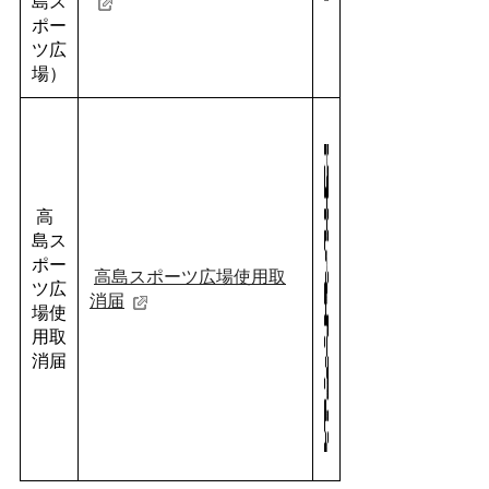
島ス
ポー
ツ広
場）
高
島ス
ポー
高島スポーツ広場使用取
ツ広
消届
場使
用取
消届