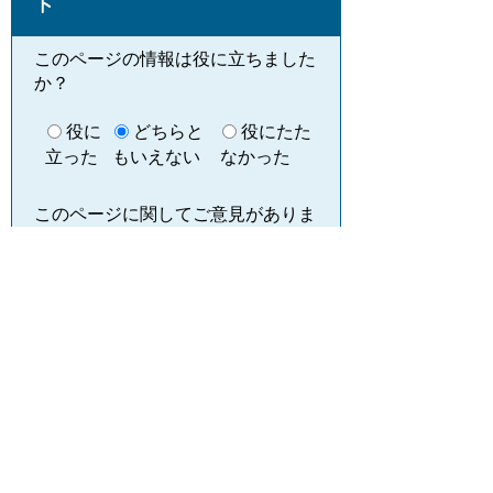
ト
このページの情報は役に立ちました
か？
役に
どちらと
役にたた
立った
もいえない
なかった
このページに関してご意見がありま
したらご記入ください。
（ご注意）回答が必要なお問い合わせは，直
接このページの「お問い合わせ先」（ページ
作成部署）へお願いします（こちらではお受
けできません）。また住所・電話番号などの
個人情報は記入しないでください