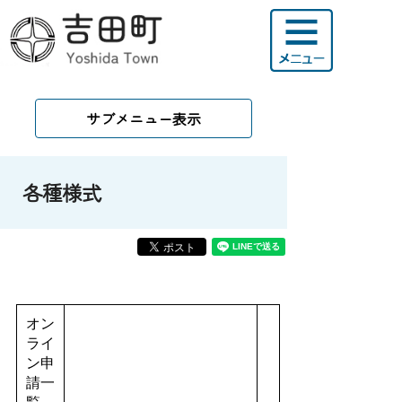
サブメニュー表示
各種様式
オン
ライ
ン申
請一