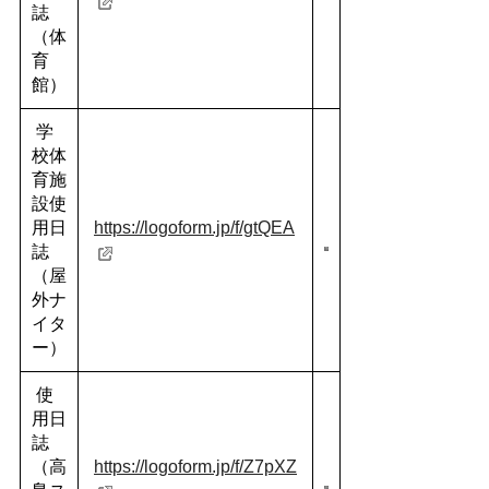
誌
（体
育
館）
学
校体
育施
設使
用日
https://logoform.jp/f/gtQEA
誌
（屋
外ナ
イタ
ー）
使
用日
誌
（高
https://logoform.jp/f/Z7pXZ