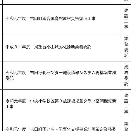
建
設
令和元年度 吉田町総合体育館屋根災害復旧工事
工
事
業
務
平成３１年度 展望台小山城劣化診断業務委託
委
託
業
令和元年度 吉田浄化センター施設情報システム再構築業務
務
委託
委
託
建
令和元年度 中央小学校区第３放課後児童クラブ空調機更新
設
工事
工
事
業
令和元年度 吉田町子ども・子育て支援事業計画策定業務委
務