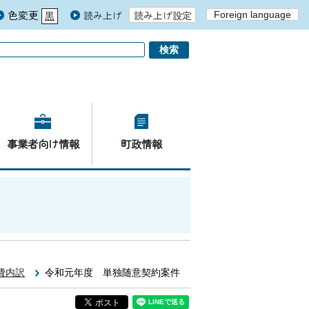
色変更
読み上げ
読み上げ設定
Foreign language
黒
青
白
事業者向け情報
町政情報
費内訳
令和元年度 単独随意契約案件