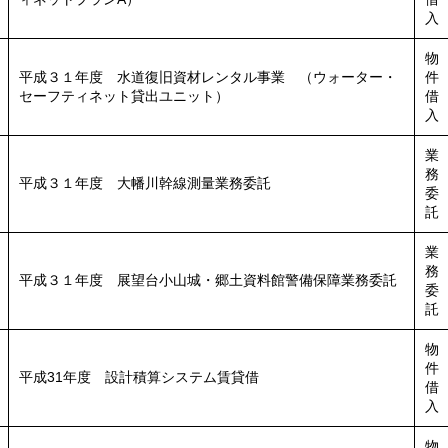
入
物
平成３１年度 水道復旧資材レンタル事業 （ウォーター・
件
セーフティネット貸出ユニット）
借
入
業
務
平成３１年度 大幡川幹線測量業務委託
委
託
業
務
平成３１年度 展望台小山城・郷土資料館警備保障業務委託
委
託
物
件
平成31年度 設計積算システム賃貸借
借
入
物