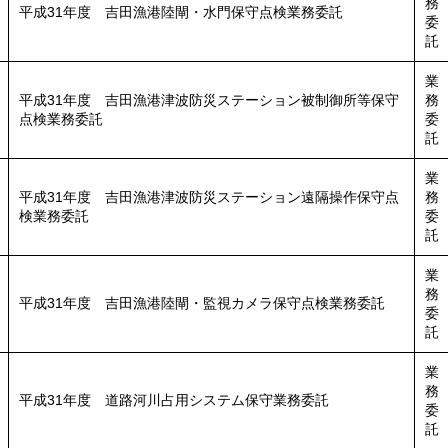
務
平成31年度 吉田漁港陸閘・水門保守点検業務委託
委
託
業
平成31年度 吉田漁港津波防災ステーション被制御所等保守
務
点検業務委託
委
託
業
平成31年度 吉田漁港津波防災ステーション遠隔操作保守点
務
検業務委託
委
託
業
務
平成31年度 吉田漁港陸閘・監視カメラ保守点検業務委託
委
託
業
務
平成31年度 道路河川占用システム保守業務委託
委
託