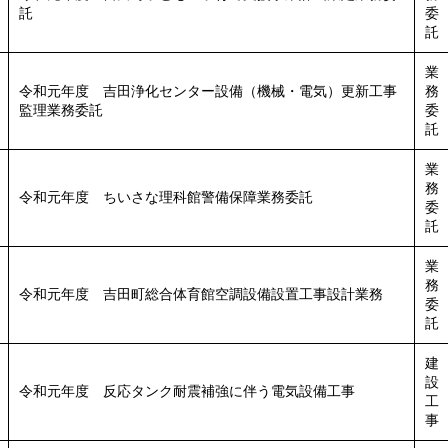
託
委
託
業
令和元年度 吉田浄化センター設備（機械・電気）更新工事
務
監理業務委託
委
託
業
務
令和元年度 ちいさな理科館警備保障業務委託
委
託
業
務
令和元年度 吉田町総合体育館空調設備設置工事設計業務
委
託
建
設
令和元年度 反応タンク耐震補強に伴う電気設備工事
工
事