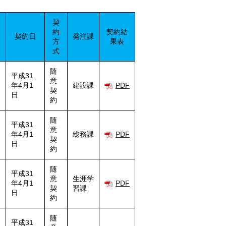
契
約
契約結
契約日
発注課
方
果表
式
随
平成31
意
年4月1
建設課
PDF
契
日
約
随
平成31
意
年4月1
総務課
PDF
契
日
約
随
平成31
意
生涯学
年4月1
PDF
契
習課
日
約
随
平成31