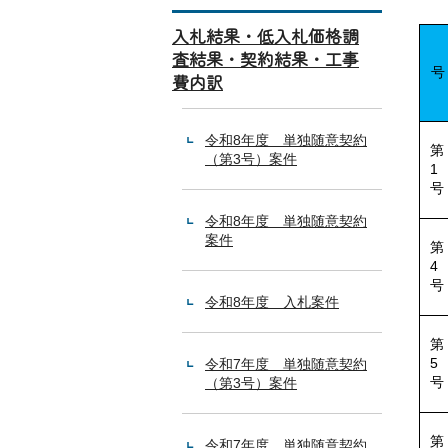
入札結果・低入札価格調
査結果・契約結果・工事
号
費内訳
令和8年度 単独随意契約
第
（第3号）案件
1
号
令和8年度 単独随意契約
案件
第
4
号
令和8年度 入札案件
第
5
令和7年度 単独随意契約
号
（第3号）案件
第
令和7年度 単独随意契約