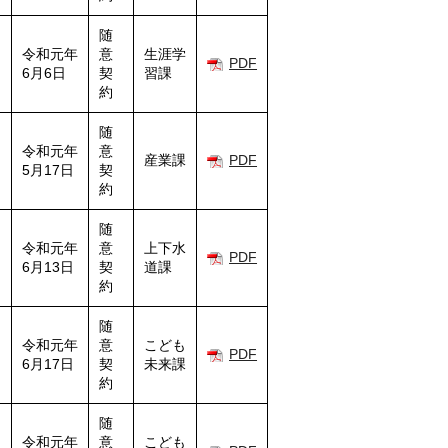
随
令和元年
意
生涯学
PDF
6月6日
契
習課
約
随
令和元年
意
産業課
PDF
5月17日
契
約
随
令和元年
意
上下水
PDF
6月13日
契
道課
約
随
令和元年
意
こども
PDF
6月17日
契
未来課
約
随
令和元年
意
こども