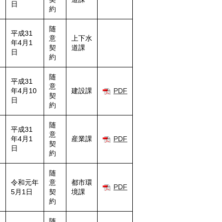
日
約
随
平成31
意
上下水
年4月1
契
道課
日
約
随
平成31
意
年4月10
建設課
PDF
契
日
約
随
平成31
意
年4月1
産業課
PDF
契
日
約
随
令和元年
意
都市環
PDF
5月1日
契
境課
約
随