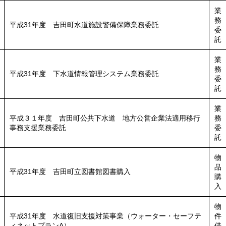
業
務
平成31年度 吉田町水道施設警備保障業務委託
委
託
業
務
平成31年度 下水道情報管理システム業務委託
委
託
業
平成３１年度 吉田町公共下水道 地方公営企業法適用移行
務
事務支援業務委託
委
託
物
品
平成31年度 吉田町立図書館図書購入
購
入
物
平成31年度 水道復旧支援対策事業（ウォーター・セーフテ
件
ィネットプランA）
借