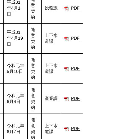
平成31
意
年4月1
総務課
PDF
契
日
約
随
平成31
意
上下水
年4月19
PDF
契
道課
日
約
随
令和元年
意
上下水
PDF
5月10日
契
道課
約
随
令和元年
意
産業課
PDF
6月4日
契
約
随
令和元年
意
上下水
PDF
6月7日
契
道課
約