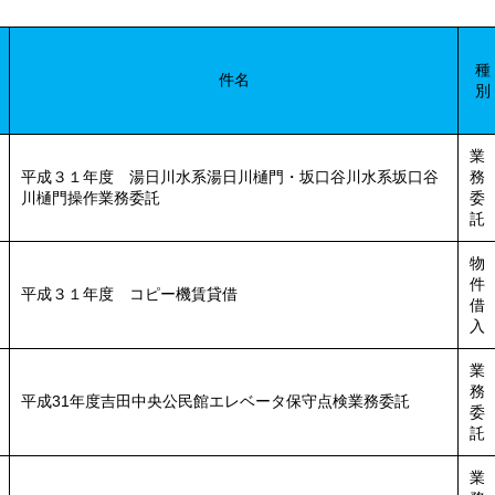
種
件名
別
業
平成３１年度 湯日川水系湯日川樋門・坂口谷川水系坂口谷
務
川樋門操作業務委託
委
託
物
件
平成３１年度 コピー機賃貸借
借
入
業
務
平成31年度吉田中央公民館エレベータ保守点検業務委託
委
託
業