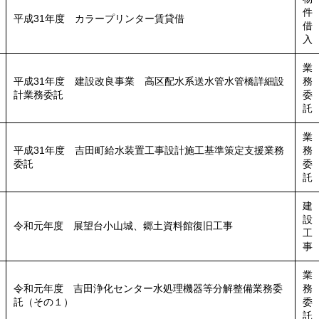
件
平成31年度 カラープリンター賃貸借
借
入
業
平成31年度 建設改良事業 高区配水系送水管水管橋詳細設
務
計業務委託
委
託
業
平成31年度 吉田町給水装置工事設計施工基準策定支援業務
務
委託
委
託
建
設
令和元年度 展望台小山城、郷土資料館復旧工事
工
事
業
令和元年度 吉田浄化センター水処理機器等分解整備業務委
務
託（その１）
委
託