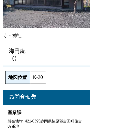
寺・神社
海円庵
（）
地図位置
K-20
お問合せ先
産業課
所在地/〒 421-0395静岡県榛原郡吉田町住吉
87番地