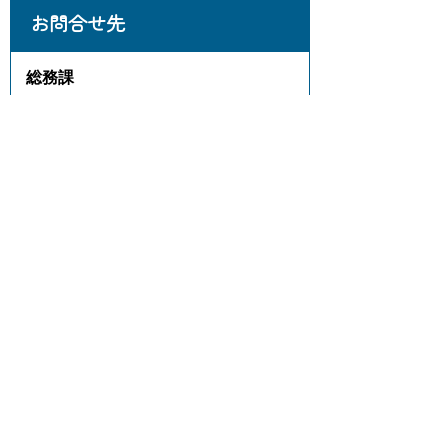
お問合せ先
総務課
所在地/〒 421-0395静岡県榛原郡吉田町住吉
87番地
電話番号/
0548-33-1111
FAX/0548-32-6121 E-
mail/
soumu@town.yoshida.shizuoka.jp
このページに関するアンケー
ト
このページの情報は役に立ちました
か？
役に
どちらと
役にたた
立った
もいえない
なかった