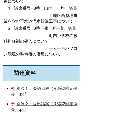
進について
4 議席番号 8番 山内 均 議員
土地区画整理事
業を含む下水道汚水幹線工事について
5 議席番号 3番 盛 純一郎 議員
町内小学校の教
科担任制の導入について
一人一台パソコ
ン環境の整備後の活用について
関連資料
別添１：会議日程（R3第2回定例
会）.pdf
別添２：提出議案（R3第2回定例
会）.pdf