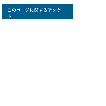
このページに関するアンケー
ト
このページの情報は役に立ちました
か？
役に
どちらと
役にたた
立った
もいえない
なかった
このページに関してご意見がありま
したらご記入ください。
（ご注意）回答が必要なお問い合わせは，直
接このページの「お問い合わせ先」（ページ
作成部署）へお願いします（こちらではお受
けできません）。また住所・電話番号などの
個人情報は記入しないでください