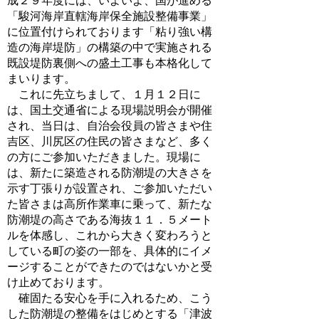
成２９年度には、いよいよ、国が進める
「駿河海岸直轄海岸保全施設整備事業」
に位置付けられております「粘り強い構
造の海岸堤防」の構築の中で実施される
既設堤防裏側への盛土工事も本格化して
まいります。
これに先立ちまして、１月１２日に
は、国土交通省による現場説明会が開催
され、当日は、自治会役員の皆さまや住
吉区、川尻区の住民の皆さまなど、多く
の方にご参加いただきました。現場に
は、新たに築造される防潮堤の大きさを
示す丁張りが設置され、ご参加いただい
た皆さまは高所作業車に乗って、新たな
防潮堤の高さである海抜１１．５メート
ルを体感し、これから大きく変わろうと
している町の姿の一部を、具体的にイメ
ージすることができたのではないかと受
け止めております。
確固たる安心を手に入れるため、こう
した防潮堤の整備をはじめとする「津波