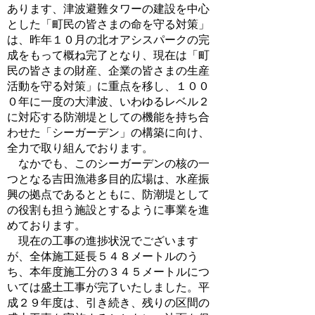
あります、津波避難タワーの建設を中心
とした「町民の皆さまの命を守る対策」
は、昨年１０月の北オアシスパークの完
成をもって概ね完了となり、現在は「町
民の皆さまの財産、企業の皆さまの生産
活動を守る対策」に重点を移し、１００
０年に一度の大津波、いわゆるレベル２
に対応する防潮堤としての機能を持ち合
わせた「シーガーデン」の構築に向け、
全力で取り組んでおります。
なかでも、このシーガーデンの核の一
つとなる吉田漁港多目的広場は、水産振
興の拠点であるとともに、防潮堤として
の役割も担う施設とするように事業を進
めております。
現在の工事の進捗状況でございます
が、全体施工延長５４８メートルのう
ち、本年度施工分の３４５メートルにつ
いては盛土工事が完了いたしました。平
成２９年度は、引き続き、残りの区間の