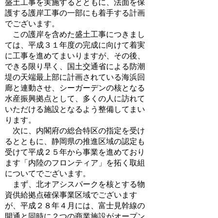
盛土工事を実施するとともに、法面を保
護する護岸工事の一部にも着手する計画
でございます。
この護岸を含めた盛土工事につきまし
ては、平成３１年度の完成に向けて着実
に工事を進めてまいりますが、その後、
できる限り早く、国土交通省による防潮
堤の天端最上部に計画されている海浜回
廊と連動させ、シーガーデンの核となる
水産振興拠点として、多くの人に訪れて
いただける施設となるよう整備してまい
ります。
次に、内閣府の総合特区の指定を受け
るとともに、静岡県の推進区域の認定も
受けて平成２５年から事業を進めており
ます「内陸のフロンティア」を拓く取組
についてでございます。
まず、北オアシスパークを核とする物
資供給拠点確保事業区域でございます
が、平成２８年４月には、富士見幹線の
開通と同時に２つの商業施設がオープン