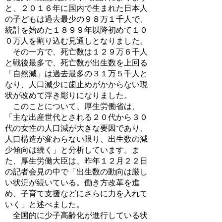
と、２０１６年に国内で生まれた日本人
の子どもは過去最少の９８万１千人で、
統計を始めた１８９９年以降初めて１０
０万人を割り込む見通しとなりました。
その一方で、死亡数は１２９万６千人
と戦後最多で、死亡数が出生数を上回る
「自然減」は過去最多の３１万５千人と
なり、人口減少に歯止めがかからない現
状が改めて浮き彫りになりました。
このことについて、厚生労働省は、
「主な出産世代とされる２０代から３０
代の女性の人口減が大きな要因であり、
人口構造が変わらない限り、出生数の減
少傾向は続く」と分析しています。ま
た、厚生労働大臣は、昨年１２月２２日
の記者会見の中で「出生数の動向は厳し
い状況が続いている。働き方改革を進
め、子育て支援などにさらに力を入れて
いく」と述べました。
全国的に少子高齢化が進行している状