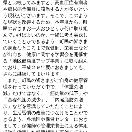
県と比較してみますと、高血圧症有病者
や糖尿病予備群に該当する方が多いとい
う現状がございます。そこで、このよう
な現状を改善するため、本年度から、町
民の皆さまお一人おひとりが何に取り組
んでいけばよいのか、一緒に考え実践し
ていくことができるよう、町民の皆さま
の身近なところまで保健師、栄養士など
が出向き、健康に関する学習会を開催す
る「地区健康度アップ事業」に取り組ん
でおり、平成２９年度におきましても、
さらに継続してまいります。
また、町民の皆さまがご自身の健康管
理を行っていただく中で、「体重の増
減」だけではなく、「筋肉量の低下」や
「基礎代謝の減少」、「内臓脂肪の増
加」などを意識していただくことによ
り、生活習慣の改善につなげることがで
きるよう、各地区や保健センターにおき
まして、保健師や管理栄養士による体組