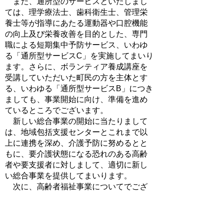
また、通所型のサービスといたしまし
ては、理学療法士、歯科衛生士、管理栄
養士等が指導にあたる運動器や口腔機能
の向上及び栄養改善を目的とした、専門
職による短期集中予防サービス、いわゆ
る「通所型サービスC」を実施してまいり
ます。さらに、ボランティア養成講座を
受講していただいた町民の方を主体とす
る、いわゆる「通所型サービスB」につき
ましても、事業開始に向け、準備を進め
ているところでございます。
新しい総合事業の開始に当たりまして
は、地域包括支援センターとこれまで以
上に連携を深め、介護予防に努めるとと
もに、要介護状態になる恐れのある高齢
者や要支援者に対しまして、適切に新し
い総合事業を提供してまいります。
次に、高齢者福祉事業についてでござ
います。
当町では、本年度、認知症の方にやさ
しい町を目指すため「認知症マニュア