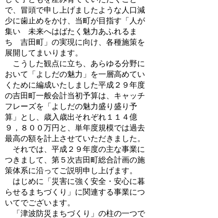
で、冒頭で申し上げましたような人口減
少に歯止めをかけ、当町が目指す「人が
集い 未来へはばたく魅力あふれるま
ち 吉田町」の実現に向け、各種施策を
展開してまいります。
こうした観点に立ち、あらゆる分野に
おいて「よしだの魅力」を一層高めてい
くために編成いたしました平成２９年度
の吉田町一般会計当初予算は、キャッチ
フレーズを「よしだの魅力盛り盛り予
算」とし、歳入歳出それぞれ１１４億
９，８００万円と、単年度規模では過去
最高の額を計上させていただきました。
それでは、平成２９年度の主な事業に
つきまして、第５次吉田町総合計画の施
策体系に沿ってご説明申し上げます。
はじめに「災害に強く安全・安心に暮
らせるまちづくり」に関連する事業につ
いてでございます。
「津波防災まちづくり」の柱の一つで