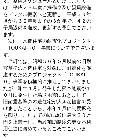
す。整備スケジュールといたしまして
は、平成２９年度に操作卓及び親局設備
をデジタル機器へと更新し、平成３０年
度から３２年度までの３か年で、４２の
子局設備を順次、更新する予定でござい
ます。
次に、木造住宅の耐震化プロジェクト
「TOUKAI―０」事業についてでございま
す。
当町では、昭和５６年５月以前の旧耐
震基準の木造住宅を対象に、耐震化を促
進するためのプロジェクト「TOUKAI－
０」事業を積極的に推進してまいりまし
たが、昨年４月に発生した熊本地震や１
０月に発生した鳥取地震におきまして、
旧耐震基準の木造住宅が大きな被害を受
けましたことから、本年１月に制度拡充
を図り、これまでの助成額に最大３０万
円を上乗せし、当該補助制度の更なる利
用促進に努めているところでございま
す。