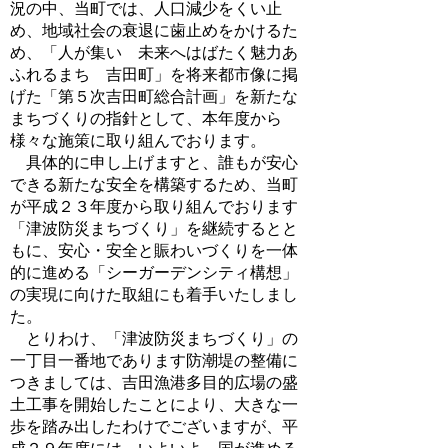
況の中、当町では、人口減少をくい止
め、地域社会の衰退に歯止めをかけるた
め、「人が集い 未来へはばたく魅力あ
ふれるまち 吉田町」を将来都市像に掲
げた「第５次吉田町総合計画」を新たな
まちづくりの指針として、本年度から
様々な施策に取り組んでおります。
具体的に申し上げますと、誰もが安心
できる新たな安全を構築するため、当町
が平成２３年度から取り組んでおります
「津波防災まちづくり」を継続するとと
もに、安心・安全と賑わいづくりを一体
的に進める「シーガーデンシティ構想」
の実現に向けた取組にも着手いたしまし
た。
とりわけ、「津波防災まちづくり」の
一丁目一番地であります防潮堤の整備に
つきましては、吉田漁港多目的広場の盛
土工事を開始したことにより、大きな一
歩を踏み出したわけでございますが、平