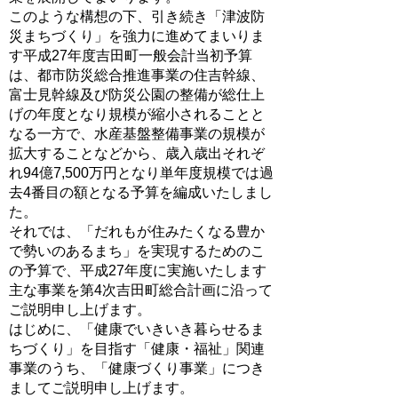
このような構想の下、引き続き「津波防
災まちづくり」を強力に進めてまいりま
す平成27年度吉田町一般会計当初予算
は、都市防災総合推進事業の住吉幹線、
富士見幹線及び防災公園の整備が総仕上
げの年度となり規模が縮小されることと
なる一方で、水産基盤整備事業の規模が
拡大することなどから、歳入歳出それぞ
れ94億7,500万円となり単年度規模では過
去4番目の額となる予算を編成いたしまし
た。
それでは、「だれもが住みたくなる豊か
で勢いのあるまち」を実現するためのこ
の予算で、平成27年度に実施いたします
主な事業を第4次吉田町総合計画に沿って
ご説明申し上げます。
はじめに、「健康でいきいき暮らせるま
ちづくり」を目指す「健康・福祉」関連
事業のうち、「健康づくり事業」につき
ましてご説明申し上げます。