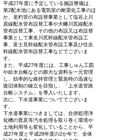
平成27年度に予定している施設整備は、
第2配水池にある電気室の耐震化工事のほ
か、老朽管の布設替事業として塩谷上川
原線配水管布設替工事や大幡川尻線配水
管布設替工事、その他の布設又は布設替
事業として東名川尻幹線配水管布設工
事、富士見幹線配水管布設工事及び住吉
幹線配水管布設替工事などでございま
す。
また、平成27年度には、工事しゅん工図
や給水台帳などの膨大な資料を一元管理
し、効率的な維持管理と緊急時の迅速な
復旧体制の確立を目指し、「上水道管路
台帳システム」を導入いたします。
次に、下水道事業についてでございま
す。
下水道事業につきましては、合併処理浄
化槽の普及等汚水処理を取り巻く環境や
土地利用等も変化していることから、平
成27年度と平成28年度の2か年で、全体