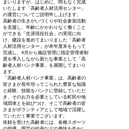
まいりますが、はじめに、間もなく完成
いたします「高齢者人材活用センター」
の運営についてご説明申し上げます。
高齢者の生きがいづくりや社会参加活動
を支援し、年齢にかかわりなく働くこと
ができる「生涯現役社会」の実現に向
け、建設を進めてまいりました「高齢者
人材活用センター」が本年度末をもって
完成し、4月から施設管理に指定管理者制
度を導入しながら新たな事業として「高
齢者人材バンク事業」を展開してまいり
ます。
「高齢者人材バンク事業」は、高齢者の
皆さまが長年培ってこられた豊富な知識
と経験、技能をバンクに登録していただ
き、そのお力を必要としている町民や地
域団体とを結びつけ、そこで高齢者の皆
さまがボランティアとして地域で活躍し
ていただく事業でございます。
依頼を受けた高齢者には、各種スポーツ
の指導、園芸や絵画などの趣味を生かし