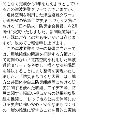
間もなく完成から1年を迎えようとしてい
るこの津波避難タワーでございますが、
「道路空間を利用した津波避難タワー」
が総務省の第19回防災まちづくり大賞に
おける「日本防火・防災協会長賞」を2月
9日に受賞いたしました。新聞報道等によ
り、既にご存じの方も多いかとは存じま
すが、改めてご報告申し上げます。
この津波避難タワーの整備に当たって
は、用地確保の問題を打開する方策とし
て前例のない「道路空間を利用した津波
避難タワー」を考案し、様々な法的課題
を解決することにより整備を実現いたし
ました。「防災まちづくり大賞」は、地
方公共団体や自主防災組織等における防
災に関する優れた取組、アイデア等、防
災に関する幅広い視点からの効果的な取
組を推奨し、もって地方公共団体等にお
ける災害に強い安心・安全なまちづくり
の一層の推進に資することを目的に実施