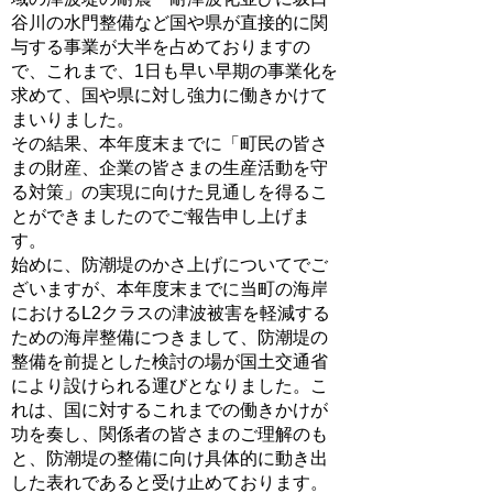
谷川の水門整備など国や県が直接的に関
与する事業が大半を占めておりますの
で、これまで、1日も早い早期の事業化を
求めて、国や県に対し強力に働きかけて
まいりました。
その結果、本年度末までに「町民の皆さ
まの財産、企業の皆さまの生産活動を守
る対策」の実現に向けた見通しを得るこ
とができましたのでご報告申し上げま
す。
始めに、防潮堤のかさ上げについてでご
ざいますが、本年度末までに当町の海岸
におけるL2クラスの津波被害を軽減する
ための海岸整備につきまして、防潮堤の
整備を前提とした検討の場が国土交通省
により設けられる運びとなりました。こ
れは、国に対するこれまでの働きかけが
功を奏し、関係者の皆さまのご理解のも
と、防潮堤の整備に向け具体的に動き出
した表れであると受け止めております。