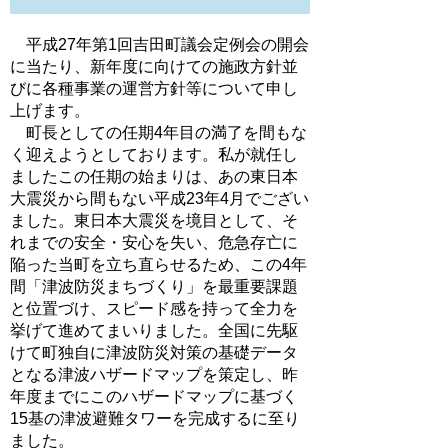
平成27年第1回吉田町議会定例会の開会
に当たり、新年度に向けての施政方針並
びに各種事業の運営方針等について申し
上げます。
町長としての任期4年目の満了を間もな
く迎えようとしております。私が就任し
ましたこの任期の始まりは、あの東日本
大震災から間もない平成23年4月でござい
ました。東日本大震災を境目として、そ
れまでの安全・安心を失い、危急存亡に
陥った当町を立ち直らせるため、この4年
間「津波防災まちづくり」を最重要課題
と位置づけ、スピード感を持って全力を
挙げて進めてまいりました。全国に先駆
けて町独自に津波防災対策の基礎データ
となる津波ハザードマップを策定し、昨
年度までにこのハザードマップに基づく
15基の津波避難タワーを完成するに至り
ました。