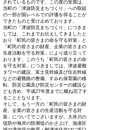
されているものです。この度の受賞は、
当町の「津波防災まちづくり」への取組
の一部が国レベルでの評価を得ることが
できたものと受け止めております。
当町の「津波防災まちづくり」につきま
しては、これまでお伝えしてきましたと
おり「町民の皆さまの命を守る対策」と
「町民の皆さまの財産、企業の皆さまの
生産活動を守る対策」により成り立って
おります。このうち「町民の皆さまの命
を守る対策」につきましては、津波避難
タワーの建設、富士見幹線及び住吉幹線
などの避難路の整備、すみれ保育園の移
転、防災公園及び防災センターの建設な
ども含め、平成27年度までに概ね完了す
ることとなります。
そして、もう一方の「町民の皆さまの財
産、企業の皆さまの生産活動を守る対
策」についてでございますが、大井川の
堤防や海岸の防潮堤のかさ上げ、漁港区
域の津波堤の耐震・耐津波化並びに坂口