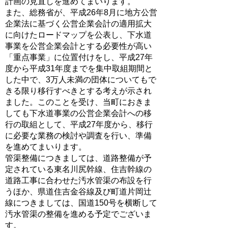
計画の見直しを進めてまいります。
また、総務省が、平成26年8月に地方公営
企業法に基づく公営企業会計の適用拡大
に向けたロードマップを公表し、下水道
事業を公営企業会計とする必要性が高い
「重点事業」に位置付けをし、平成27年
度から平成31年度までを集中取組期間と
した中で、3万人未満の団体についてもで
きる限り移行すべきとする考えが示され
ました。このことを受け、当町におきま
しても下水道事業の公営企業会計への移
行の取組として、平成27年度から、移行
に必要な業務の検討や調査を行い、準備
を進めてまいります。
管渠整備につきましては、道路整備が予
定されている東名川尻幹線、住吉幹線の
道路工事に合わせた汚水管渠の布設を行
うほか、県道住吉金谷線及び町道片岡辻
線につきましては、国道150号を横断して
汚水管渠の整備を進める予定でございま
す。