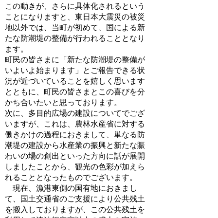
この動きが、さらに具体化されるという
ことになりますと、東日本大震災の被災
地以外では、当町が初めて、国による新
たな防潮堤の整備が行われることとなり
ます。
町民の皆さまに「新たな防潮堤の整備が
いよいよ始まります」とご報告できる状
況が近づいていることを嬉しく思います
とともに、町民の皆さまとこの喜びを分
かち合いたいと思っております。
次に、多目的広場の建設についてでござ
いますが、これは、農林水産省に対する
働きかけの過程におきまして、単なる防
潮堤の建設から水産業の振興と新たな賑
わいの場の創出といった方向に話が展開
しましたことから、観光の色彩が加えら
れることとなったものでございます。
現在、漁港東側の国有地におきまし
て、国土交通省のご支援により公共残土
を搬入しておりますが、この公共残土を