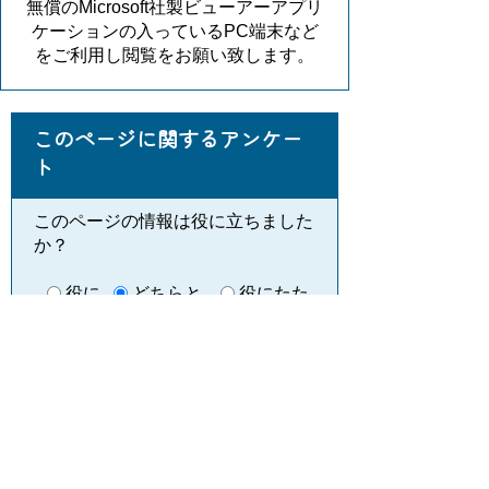
無償のMicrosoft社製ビューアーアプリ
ケーションの入っているPC端末など
をご利用し閲覧をお願い致します。
このページに関するアンケー
ト
このページの情報は役に立ちました
か？
役に
どちらと
役にたた
立った
もいえない
なかった
このページに関してご意見がありま
したらご記入ください。
（ご注意）回答が必要なお問い合わせは，直
接このページの「お問い合わせ先」（ページ
作成部署）へお願いします（こちらではお受