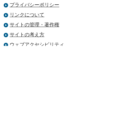
プライバシーポリシー
リンクについて
サイトの管理・著作権
サイトの考え方
ウェブアクセシビリティ
お問合せ
吉田町役場
法人番号 5000020224243
〒421-0395 静岡県榛原郡吉田町住吉87
番地
地図はこちら
TEL
0548-33-1111
【開庁時間】 8時15分～17時00分